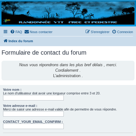
Randovttfree.fr
Bienvenue sur le site des randos vtt et pédestre de Bretagne . Bonne navigation sur le site
et bonnes randos dans l'Ouest !
FAQ
Nous contacter
S’enregistrer
Connexion
Index du forum
Formulaire de contact du forum
Nous vous répondrons dans les plus bref délais , merci.
Cordialement .
L'administration .
Votre nom :
Le nom d’utilisateur doit avoir une longueur comprise entre 3 et 20.
Votre adresse e-mail :
Merci de saisir une adresse e-mail valide afin de permettre de vous répondre.
CONTACT_YOUR_EMAIL_CONFIRM :