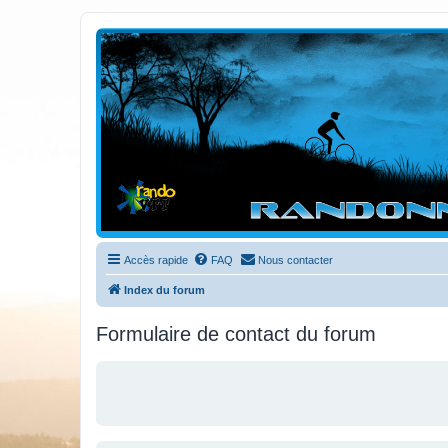
Randovttfree.fr
Bienvenue sur le site des randos vtt et pédestre de Bretagne . Bonne na
Accès rapide
FAQ
Nous contacter
Index du forum
Formulaire de contact du forum