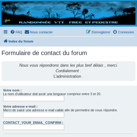
Randovttfree.fr
Bienvenue sur le site des randos vtt et pédestre de Bretagne . Bonne navigation sur le site
et bonnes randos dans l'Ouest !
FAQ
Nous contacter
S’enregistrer
Connexion
Index du forum
Formulaire de contact du forum
Nous vous répondrons dans les plus bref délais , merci.
Cordialement .
L'administration .
Votre nom :
Le nom d’utilisateur doit avoir une longueur comprise entre 3 et 20.
Votre adresse e-mail :
Merci de saisir une adresse e-mail valide afin de permettre de vous répondre.
CONTACT_YOUR_EMAIL_CONFIRM :