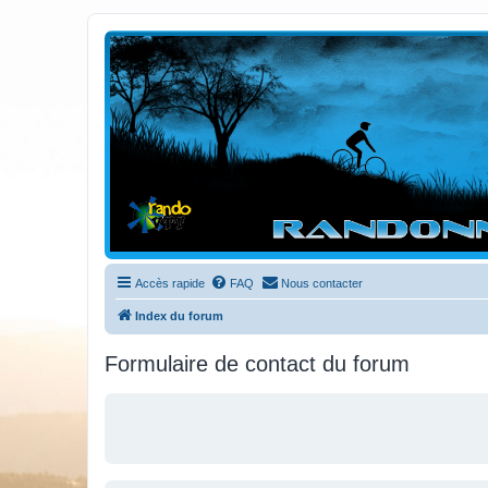
Randovttfree.fr
Bienvenue sur le site des randos vtt et pédestre de Bretagne . Bonne na
Accès rapide
FAQ
Nous contacter
Index du forum
Formulaire de contact du forum