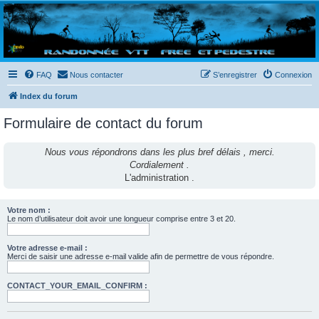
Randovttfree.fr
Bienvenue sur le site des randos vtt et pédestre de Bretagne . Bonne navigation sur le site
et bonnes randos dans l'Ouest !
FAQ
Nous contacter
S’enregistrer
Connexion
Index du forum
Formulaire de contact du forum
Nous vous répondrons dans les plus bref délais , merci.
Cordialement .
L'administration .
Votre nom :
Le nom d’utilisateur doit avoir une longueur comprise entre 3 et 20.
Votre adresse e-mail :
Merci de saisir une adresse e-mail valide afin de permettre de vous répondre.
CONTACT_YOUR_EMAIL_CONFIRM :