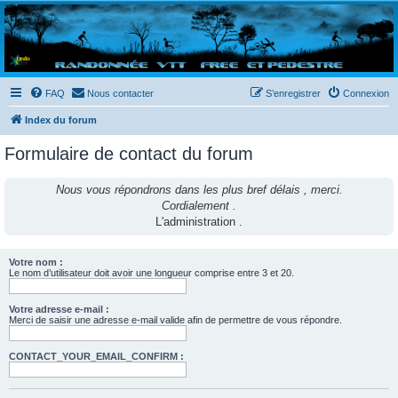
Randovttfree.fr
Bienvenue sur le site des randos vtt et pédestre de Bretagne . Bonne navigation sur le site
et bonnes randos dans l'Ouest !
FAQ
Nous contacter
S’enregistrer
Connexion
Index du forum
Formulaire de contact du forum
Nous vous répondrons dans les plus bref délais , merci.
Cordialement .
L'administration .
Votre nom :
Le nom d’utilisateur doit avoir une longueur comprise entre 3 et 20.
Votre adresse e-mail :
Merci de saisir une adresse e-mail valide afin de permettre de vous répondre.
CONTACT_YOUR_EMAIL_CONFIRM :