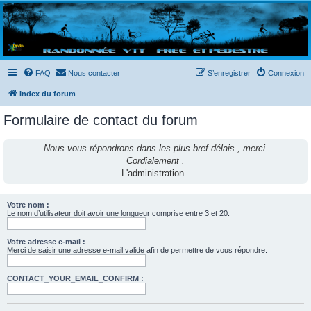
Randovttfree.fr
Bienvenue sur le site des randos vtt et pédestre de Bretagne . Bonne navigation sur le site
et bonnes randos dans l'Ouest !
FAQ
Nous contacter
S’enregistrer
Connexion
Index du forum
Formulaire de contact du forum
Nous vous répondrons dans les plus bref délais , merci.
Cordialement .
L'administration .
Votre nom :
Le nom d’utilisateur doit avoir une longueur comprise entre 3 et 20.
Votre adresse e-mail :
Merci de saisir une adresse e-mail valide afin de permettre de vous répondre.
CONTACT_YOUR_EMAIL_CONFIRM :