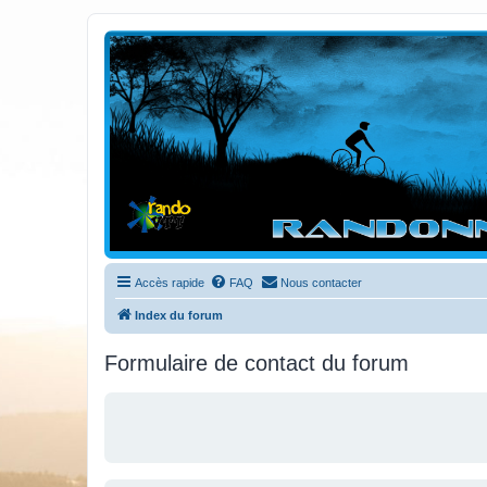
Randovttfree.fr
Bienvenue sur le site des randos vtt et pédestre de Bretagne . Bonne na
Accès rapide
FAQ
Nous contacter
Index du forum
Formulaire de contact du forum