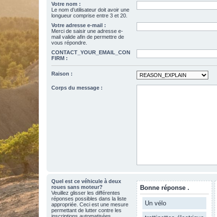
Votre nom :
Le nom d’utilisateur doit avoir une
longueur comprise entre 3 et 20.
Votre adresse e-mail :
Merci de saisir une adresse e-
mail valide afin de permettre de
vous répondre.
CONTACT_YOUR_EMAIL_CON
FIRM :
Raison :
Corps du message :
Quel est ce véhicule à deux
roues sans moteur?
Bonne réponse .
Veuillez glisser les différentes
réponses possibles dans la liste
Un vélo
appropriée. Ceci est une mesure
permettant de lutter contre les
inscriptions automatisées.