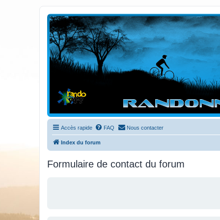
Randovttfree.fr
Bienvenue sur le site des randos vtt et pédestre de Bretagne . Bonne na
Accès rapide
FAQ
Nous contacter
Index du forum
Formulaire de contact du forum