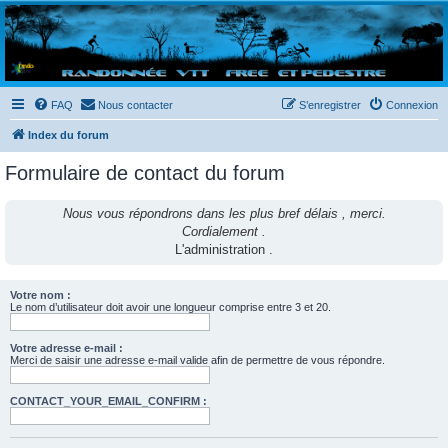
Randovttfree.fr
Bienvenue sur le site des randos vtt et pédestre de Bretagne . Bonne navigation sur le site
et bonnes randos dans l'Ouest !
FAQ
Nous contacter
S’enregistrer
Connexion
Index du forum
Formulaire de contact du forum
Nous vous répondrons dans les plus bref délais , merci.
Cordialement .
L'administration .
Votre nom :
Le nom d’utilisateur doit avoir une longueur comprise entre 3 et 20.
Votre adresse e-mail :
Merci de saisir une adresse e-mail valide afin de permettre de vous répondre.
CONTACT_YOUR_EMAIL_CONFIRM :