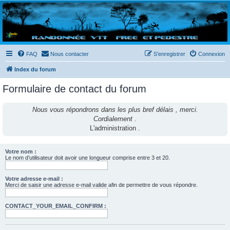
Randovttfree.fr
Bienvenue sur le site des randos vtt et pédestre de Bretagne . Bonne navigation sur le site
et bonnes randos dans l'Ouest !
FAQ
Nous contacter
S’enregistrer
Connexion
Index du forum
Formulaire de contact du forum
Nous vous répondrons dans les plus bref délais , merci.
Cordialement .
L'administration .
Votre nom :
Le nom d’utilisateur doit avoir une longueur comprise entre 3 et 20.
Votre adresse e-mail :
Merci de saisir une adresse e-mail valide afin de permettre de vous répondre.
CONTACT_YOUR_EMAIL_CONFIRM :