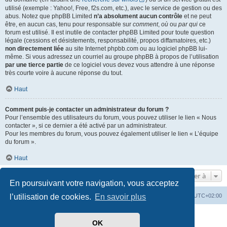
utilisé (exemple : Yahoo!, Free, f2s.com, etc.), avec le service de gestion ou des
abus. Notez que phpBB Limited
n’a absolument aucun contrôle
et ne peut
être, en aucun cas, tenu pour responsable sur
comment
,
où
ou
par qui
ce
forum est utilisé. Il est inutile de contacter phpBB Limited pour toute question
légale (cessions et désistements, responsabilité, propos diffamatoires, etc.)
non directement liée
au site Internet phpbb.com ou au logiciel phpBB lui-
même. Si vous adressez un courriel au groupe phpBB à propos de l’utilisation
par une tierce partie
de ce logiciel vous devez vous attendre à une réponse
très courte voire à aucune réponse du tout.
Haut
Comment puis-je contacter un administrateur du forum ?
Pour l’ensemble des utilisateurs du forum, vous pouvez utiliser le lien « Nous
contacter », si ce dernier a été activé par un administrateur.
Pour les membres du forum, vous pouvez également utiliser le lien « L’équipe
du forum ».
Haut
Aller à
En poursuivant votre navigation, vous acceptez
l’utilisation de cookies.
En savoir plus
Index du forum
Heures au format
UTC+02:00
Développé par
phpBB
® Forum Software © phpBB Limited
OK
Traduit par
phpBB-fr.com