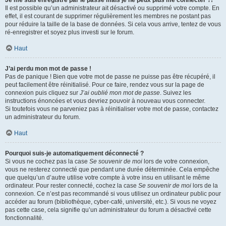
Je me suis enregistré par le passé mais je ne peux plus me connecter ?!
Il est possible qu’un administrateur ait désactivé ou supprimé votre compte. En
effet, il est courant de supprimer régulièrement les membres ne postant pas
pour réduire la taille de la base de données. Si cela vous arrive, tentez de vous
ré-enregistrer et soyez plus investi sur le forum.
Haut
J’ai perdu mon mot de passe !
Pas de panique ! Bien que votre mot de passe ne puisse pas être récupéré, il
peut facilement être réinitialisé. Pour ce faire, rendez vous sur la page de
connexion puis cliquez sur
J’ai oublié mon mot de passe
. Suivez les
instructions énoncées et vous devriez pouvoir à nouveau vous connecter.
Si toutefois vous ne parveniez pas à réinitialiser votre mot de passe, contactez
un administrateur du forum.
Haut
Pourquoi suis-je automatiquement déconnecté ?
Si vous ne cochez pas la case
Se souvenir de moi
lors de votre connexion,
vous ne resterez connecté que pendant une durée déterminée. Cela empêche
que quelqu’un d’autre utilise votre compte à votre insu en utilisant le même
ordinateur. Pour rester connecté, cochez la case
Se souvenir de moi
lors de la
connexion. Ce n’est pas recommandé si vous utilisez un ordinateur public pour
accéder au forum (bibliothèque, cyber-café, université, etc.). Si vous ne voyez
pas cette case, cela signifie qu’un administrateur du forum a désactivé cette
fonctionnalité.