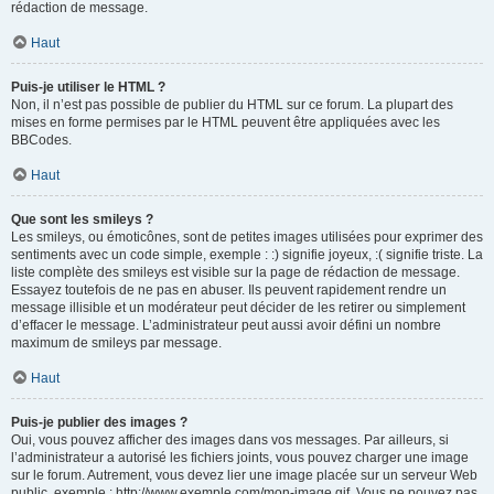
rédaction de message.
Haut
Puis-je utiliser le HTML ?
Non, il n’est pas possible de publier du HTML sur ce forum. La plupart des
mises en forme permises par le HTML peuvent être appliquées avec les
BBCodes.
Haut
Que sont les smileys ?
Les smileys, ou émoticônes, sont de petites images utilisées pour exprimer des
sentiments avec un code simple, exemple : :) signifie joyeux, :( signifie triste. La
liste complète des smileys est visible sur la page de rédaction de message.
Essayez toutefois de ne pas en abuser. Ils peuvent rapidement rendre un
message illisible et un modérateur peut décider de les retirer ou simplement
d’effacer le message. L’administrateur peut aussi avoir défini un nombre
maximum de smileys par message.
Haut
Puis-je publier des images ?
Oui, vous pouvez afficher des images dans vos messages. Par ailleurs, si
l’administrateur a autorisé les fichiers joints, vous pouvez charger une image
sur le forum. Autrement, vous devez lier une image placée sur un serveur Web
public, exemple : http://www.exemple.com/mon-image.gif. Vous ne pouvez pas