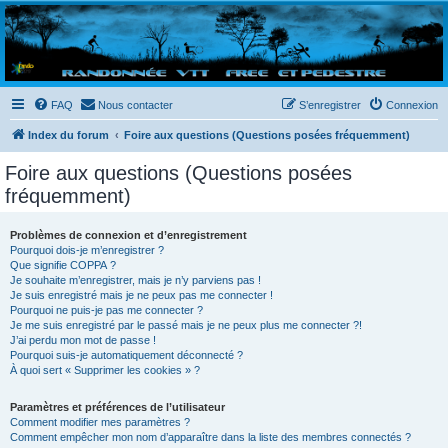
Randovttfree.fr
Bienvenue sur le site des randos vtt et pédestre de Bretagne . Bonne navigation sur le site
et bonnes randos dans l'Ouest !
FAQ
Nous contacter
S’enregistrer
Connexion
Index du forum
Foire aux questions (Questions posées fréquemment)
Foire aux questions (Questions posées
fréquemment)
Problèmes de connexion et d’enregistrement
Pourquoi dois-je m’enregistrer ?
Que signifie COPPA ?
Je souhaite m’enregistrer, mais je n’y parviens pas !
Je suis enregistré mais je ne peux pas me connecter !
Pourquoi ne puis-je pas me connecter ?
Je me suis enregistré par le passé mais je ne peux plus me connecter ?!
J’ai perdu mon mot de passe !
Pourquoi suis-je automatiquement déconnecté ?
À quoi sert « Supprimer les cookies » ?
Paramètres et préférences de l’utilisateur
Comment modifier mes paramètres ?
Comment empêcher mon nom d’apparaître dans la liste des membres connectés ?