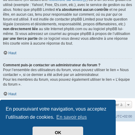
utilisé (exemple : Yahoo!, Free, f2s.com, etc.), avec le service de gestion ou des
abus. Notez que phpBB Limited
n’a absolument aucun contrôle
et ne peut
être, en aucun cas, tenu pour responsable sur
comment
,
où
ou
par qui
ce
forum est utilisé. Il est inutile de contacter phpBB Limited pour toute question
légale (cessions et désistements, responsabilité, propos diffamatoires, etc.)
non directement liée
au site Internet phpbb.com ou au logiciel phpBB lui-
même. Si vous adressez un courriel au groupe phpBB à propos de l’utilisation
par une tierce partie
de ce logiciel vous devez vous attendre à une réponse
très courte voire à aucune réponse du tout.
Haut
Comment puis-je contacter un administrateur du forum ?
Pour l’ensemble des utilisateurs du forum, vous pouvez utiliser le lien « Nous
contacter », si ce dernier a été activé par un administrateur.
Pour les membres du forum, vous pouvez également utiliser le lien « L’équipe
du forum ».
Haut
Aller à
En poursuivant votre navigation, vous acceptez
l’utilisation de cookies.
En savoir plus
Index du forum
Heures au format
UTC+02:00
Développé par
phpBB
® Forum Software © phpBB Limited
OK
Traduit par
phpBB-fr.com