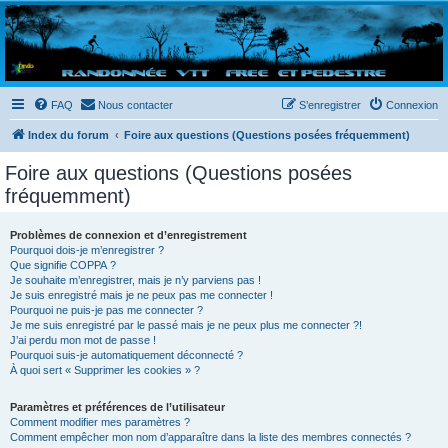
Randovttfree.fr
Bienvenue sur le site des randos vtt et pédestre de Bretagne . Bonne navigation sur le site
et bonnes randos dans l'Ouest !
FAQ
Nous contacter
S’enregistrer
Connexion
Index du forum
Foire aux questions (Questions posées fréquemment)
Foire aux questions (Questions posées
fréquemment)
Problèmes de connexion et d’enregistrement
Pourquoi dois-je m’enregistrer ?
Que signifie COPPA ?
Je souhaite m’enregistrer, mais je n’y parviens pas !
Je suis enregistré mais je ne peux pas me connecter !
Pourquoi ne puis-je pas me connecter ?
Je me suis enregistré par le passé mais je ne peux plus me connecter ?!
J’ai perdu mon mot de passe !
Pourquoi suis-je automatiquement déconnecté ?
À quoi sert « Supprimer les cookies » ?
Paramètres et préférences de l’utilisateur
Comment modifier mes paramètres ?
Comment empêcher mon nom d’apparaître dans la liste des membres connectés ?