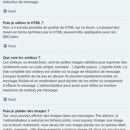
rédaction de message.
Haut
Puis-je utiliser le HTML ?
Non, il n’est pas possible de publier du HTML sur ce forum. La plupart des
mises en forme permises par le HTML peuvent être appliquées avec les
BBCodes.
Haut
Que sont les smileys ?
Les smileys, ou émoticônes, sont de petites images utilisées pour exprimer des
sentiments avec un code simple, exemple : :) signifie joyeux, :( signifie triste. La
liste complète des smileys est visible sur la page de rédaction de message.
Essayez toutefois de ne pas en abuser. Ils peuvent rapidement rendre un
message illisible et un modérateur peut décider de les retirer ou simplement
d’effacer le message. L’administrateur peut aussi avoir défini un nombre
maximum de smileys par message.
Haut
Puis-je publier des images ?
Oui, vous pouvez afficher des images dans vos messages. Par ailleurs, si
l’administrateur a autorisé les fichiers joints, vous pouvez charger une image
sur le forum. Autrement, vous devez lier une image placée sur un serveur Web
public, exemple : http://www.exemple.com/mon-image.gif. Vous ne pouvez pas