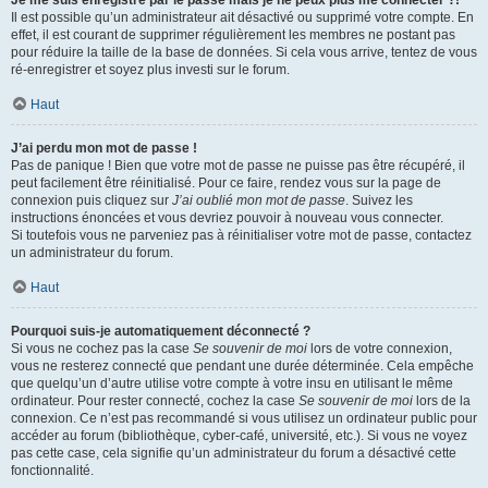
Je me suis enregistré par le passé mais je ne peux plus me connecter ?!
Il est possible qu’un administrateur ait désactivé ou supprimé votre compte. En
effet, il est courant de supprimer régulièrement les membres ne postant pas
pour réduire la taille de la base de données. Si cela vous arrive, tentez de vous
ré-enregistrer et soyez plus investi sur le forum.
Haut
J’ai perdu mon mot de passe !
Pas de panique ! Bien que votre mot de passe ne puisse pas être récupéré, il
peut facilement être réinitialisé. Pour ce faire, rendez vous sur la page de
connexion puis cliquez sur
J’ai oublié mon mot de passe
. Suivez les
instructions énoncées et vous devriez pouvoir à nouveau vous connecter.
Si toutefois vous ne parveniez pas à réinitialiser votre mot de passe, contactez
un administrateur du forum.
Haut
Pourquoi suis-je automatiquement déconnecté ?
Si vous ne cochez pas la case
Se souvenir de moi
lors de votre connexion,
vous ne resterez connecté que pendant une durée déterminée. Cela empêche
que quelqu’un d’autre utilise votre compte à votre insu en utilisant le même
ordinateur. Pour rester connecté, cochez la case
Se souvenir de moi
lors de la
connexion. Ce n’est pas recommandé si vous utilisez un ordinateur public pour
accéder au forum (bibliothèque, cyber-café, université, etc.). Si vous ne voyez
pas cette case, cela signifie qu’un administrateur du forum a désactivé cette
fonctionnalité.