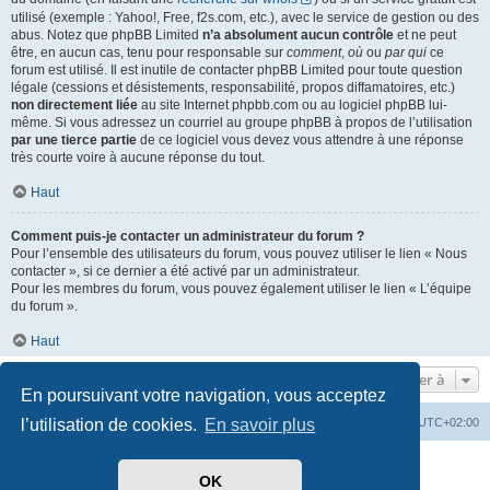
utilisé (exemple : Yahoo!, Free, f2s.com, etc.), avec le service de gestion ou des
abus. Notez que phpBB Limited
n’a absolument aucun contrôle
et ne peut
être, en aucun cas, tenu pour responsable sur
comment
,
où
ou
par qui
ce
forum est utilisé. Il est inutile de contacter phpBB Limited pour toute question
légale (cessions et désistements, responsabilité, propos diffamatoires, etc.)
non directement liée
au site Internet phpbb.com ou au logiciel phpBB lui-
même. Si vous adressez un courriel au groupe phpBB à propos de l’utilisation
par une tierce partie
de ce logiciel vous devez vous attendre à une réponse
très courte voire à aucune réponse du tout.
Haut
Comment puis-je contacter un administrateur du forum ?
Pour l’ensemble des utilisateurs du forum, vous pouvez utiliser le lien « Nous
contacter », si ce dernier a été activé par un administrateur.
Pour les membres du forum, vous pouvez également utiliser le lien « L’équipe
du forum ».
Haut
Aller à
En poursuivant votre navigation, vous acceptez
l’utilisation de cookies.
En savoir plus
Index du forum
Heures au format
UTC+02:00
Développé par
phpBB
® Forum Software © phpBB Limited
OK
Traduit par
phpBB-fr.com