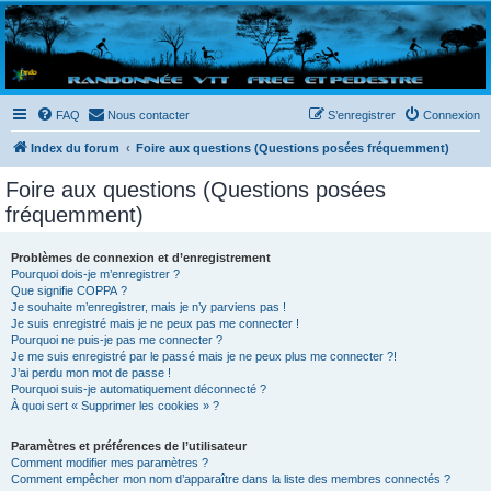
Randovttfree.fr
Bienvenue sur le site des randos vtt et pédestre de Bretagne . Bonne navigation sur le site
et bonnes randos dans l'Ouest !
FAQ
Nous contacter
S’enregistrer
Connexion
Index du forum
Foire aux questions (Questions posées fréquemment)
Foire aux questions (Questions posées
fréquemment)
Problèmes de connexion et d’enregistrement
Pourquoi dois-je m’enregistrer ?
Que signifie COPPA ?
Je souhaite m’enregistrer, mais je n’y parviens pas !
Je suis enregistré mais je ne peux pas me connecter !
Pourquoi ne puis-je pas me connecter ?
Je me suis enregistré par le passé mais je ne peux plus me connecter ?!
J’ai perdu mon mot de passe !
Pourquoi suis-je automatiquement déconnecté ?
À quoi sert « Supprimer les cookies » ?
Paramètres et préférences de l’utilisateur
Comment modifier mes paramètres ?
Comment empêcher mon nom d’apparaître dans la liste des membres connectés ?