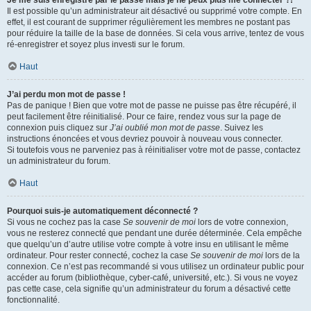
Je me suis enregistré par le passé mais je ne peux plus me connecter ?!
Il est possible qu’un administrateur ait désactivé ou supprimé votre compte. En
effet, il est courant de supprimer régulièrement les membres ne postant pas
pour réduire la taille de la base de données. Si cela vous arrive, tentez de vous
ré-enregistrer et soyez plus investi sur le forum.
Haut
J’ai perdu mon mot de passe !
Pas de panique ! Bien que votre mot de passe ne puisse pas être récupéré, il
peut facilement être réinitialisé. Pour ce faire, rendez vous sur la page de
connexion puis cliquez sur
J’ai oublié mon mot de passe
. Suivez les
instructions énoncées et vous devriez pouvoir à nouveau vous connecter.
Si toutefois vous ne parveniez pas à réinitialiser votre mot de passe, contactez
un administrateur du forum.
Haut
Pourquoi suis-je automatiquement déconnecté ?
Si vous ne cochez pas la case
Se souvenir de moi
lors de votre connexion,
vous ne resterez connecté que pendant une durée déterminée. Cela empêche
que quelqu’un d’autre utilise votre compte à votre insu en utilisant le même
ordinateur. Pour rester connecté, cochez la case
Se souvenir de moi
lors de la
connexion. Ce n’est pas recommandé si vous utilisez un ordinateur public pour
accéder au forum (bibliothèque, cyber-café, université, etc.). Si vous ne voyez
pas cette case, cela signifie qu’un administrateur du forum a désactivé cette
fonctionnalité.