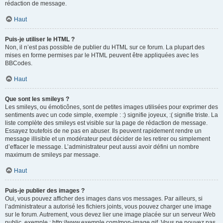
rédaction de message.
Haut
Puis-je utiliser le HTML ?
Non, il n’est pas possible de publier du HTML sur ce forum. La plupart des
mises en forme permises par le HTML peuvent être appliquées avec les
BBCodes.
Haut
Que sont les smileys ?
Les smileys, ou émoticônes, sont de petites images utilisées pour exprimer des
sentiments avec un code simple, exemple : :) signifie joyeux, :( signifie triste. La
liste complète des smileys est visible sur la page de rédaction de message.
Essayez toutefois de ne pas en abuser. Ils peuvent rapidement rendre un
message illisible et un modérateur peut décider de les retirer ou simplement
d’effacer le message. L’administrateur peut aussi avoir défini un nombre
maximum de smileys par message.
Haut
Puis-je publier des images ?
Oui, vous pouvez afficher des images dans vos messages. Par ailleurs, si
l’administrateur a autorisé les fichiers joints, vous pouvez charger une image
sur le forum. Autrement, vous devez lier une image placée sur un serveur Web
public, exemple : http://www.exemple.com/mon-image.gif. Vous ne pouvez pas