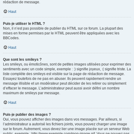
rédaction de message.
Haut
Puis-je utiliser le HTML ?
Non, il n’est pas possible de publier du HTML sur ce forum. La plupart des
mises en forme permises par le HTML peuvent être appliquées avec les
BBCodes.
Haut
Que sont les smileys ?
Les smileys, ou émoticônes, sont de petites images utilisées pour exprimer des
sentiments avec un code simple, exemple : :) signifie joyeux, :( signifie triste. La
liste complète des smileys est visible sur la page de rédaction de message.
Essayez toutefois de ne pas en abuser. Ils peuvent rapidement rendre un
message illisible et un modérateur peut décider de les retirer ou simplement
d’effacer le message. L’administrateur peut aussi avoir défini un nombre
maximum de smileys par message.
Haut
Puis-je publier des images ?
Oui, vous pouvez afficher des images dans vos messages. Par ailleurs, si
l’administrateur a autorisé les fichiers joints, vous pouvez charger une image
sur le forum. Autrement, vous devez lier une image placée sur un serveur Web
public, exemple : http://www.exemple.com/mon-image.gif. Vous ne pouvez pas