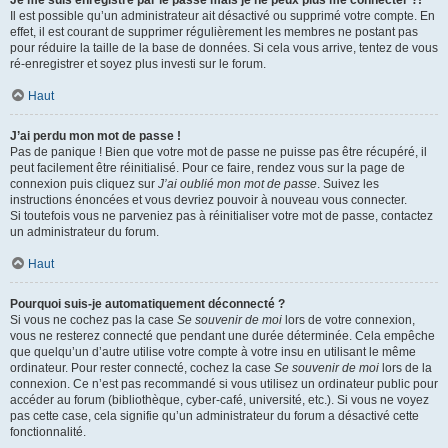
Je me suis enregistré par le passé mais je ne peux plus me connecter ?!
Il est possible qu’un administrateur ait désactivé ou supprimé votre compte. En
effet, il est courant de supprimer régulièrement les membres ne postant pas
pour réduire la taille de la base de données. Si cela vous arrive, tentez de vous
ré-enregistrer et soyez plus investi sur le forum.
Haut
J’ai perdu mon mot de passe !
Pas de panique ! Bien que votre mot de passe ne puisse pas être récupéré, il
peut facilement être réinitialisé. Pour ce faire, rendez vous sur la page de
connexion puis cliquez sur
J’ai oublié mon mot de passe
. Suivez les
instructions énoncées et vous devriez pouvoir à nouveau vous connecter.
Si toutefois vous ne parveniez pas à réinitialiser votre mot de passe, contactez
un administrateur du forum.
Haut
Pourquoi suis-je automatiquement déconnecté ?
Si vous ne cochez pas la case
Se souvenir de moi
lors de votre connexion,
vous ne resterez connecté que pendant une durée déterminée. Cela empêche
que quelqu’un d’autre utilise votre compte à votre insu en utilisant le même
ordinateur. Pour rester connecté, cochez la case
Se souvenir de moi
lors de la
connexion. Ce n’est pas recommandé si vous utilisez un ordinateur public pour
accéder au forum (bibliothèque, cyber-café, université, etc.). Si vous ne voyez
pas cette case, cela signifie qu’un administrateur du forum a désactivé cette
fonctionnalité.