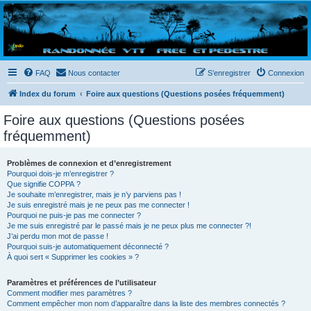
Randovttfree.fr
Bienvenue sur le site des randos vtt et pédestre de Bretagne . Bonne navigation sur le site
et bonnes randos dans l'Ouest !
FAQ
Nous contacter
S’enregistrer
Connexion
Index du forum
Foire aux questions (Questions posées fréquemment)
Foire aux questions (Questions posées
fréquemment)
Problèmes de connexion et d’enregistrement
Pourquoi dois-je m’enregistrer ?
Que signifie COPPA ?
Je souhaite m’enregistrer, mais je n’y parviens pas !
Je suis enregistré mais je ne peux pas me connecter !
Pourquoi ne puis-je pas me connecter ?
Je me suis enregistré par le passé mais je ne peux plus me connecter ?!
J’ai perdu mon mot de passe !
Pourquoi suis-je automatiquement déconnecté ?
À quoi sert « Supprimer les cookies » ?
Paramètres et préférences de l’utilisateur
Comment modifier mes paramètres ?
Comment empêcher mon nom d’apparaître dans la liste des membres connectés ?