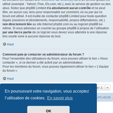
utilisé (exemple : Yahoo!, Free, f2s.com, etc.), avec le service de gestion ou des
abus. Notez que phpBB Limited
n’a absolument aucun contrôle
et ne peut
être, en aucun cas, tenu pour responsable sur
comment
,
où
ou
par qui
ce
forum est utilisé. Il est inutile de contacter phpBB Limited pour toute question
légale (cessions et désistements, responsabilité, propos diffamatoires, etc.)
non directement liée
au site Internet phpbb.com ou au logiciel phpBB lui-
même. Si vous adressez un courriel au groupe phpBB à propos de l’utilisation
par une tierce partie
de ce logiciel vous devez vous attendre à une réponse
très courte voire à aucune réponse du tout.
Haut
Comment puis-je contacter un administrateur du forum ?
Pour l’ensemble des utilisateurs du forum, vous pouvez utiliser le lien « Nous
contacter », si ce dernier a été activé par un administrateur.
Pour les membres du forum, vous pouvez également utiliser le lien « L’équipe
du forum ».
Haut
Aller à
En poursuivant votre navigation, vous acceptez
l’utilisation de cookies.
En savoir plus
Index du forum
Heures au format
UTC+02:00
Développé par
phpBB
® Forum Software © phpBB Limited
OK
Traduit par
phpBB-fr.com