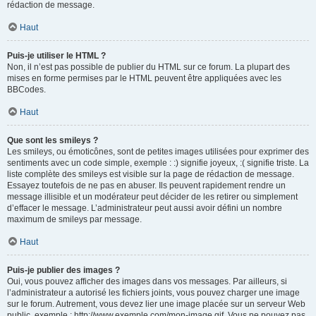
rédaction de message.
Haut
Puis-je utiliser le HTML ?
Non, il n’est pas possible de publier du HTML sur ce forum. La plupart des
mises en forme permises par le HTML peuvent être appliquées avec les
BBCodes.
Haut
Que sont les smileys ?
Les smileys, ou émoticônes, sont de petites images utilisées pour exprimer des
sentiments avec un code simple, exemple : :) signifie joyeux, :( signifie triste. La
liste complète des smileys est visible sur la page de rédaction de message.
Essayez toutefois de ne pas en abuser. Ils peuvent rapidement rendre un
message illisible et un modérateur peut décider de les retirer ou simplement
d’effacer le message. L’administrateur peut aussi avoir défini un nombre
maximum de smileys par message.
Haut
Puis-je publier des images ?
Oui, vous pouvez afficher des images dans vos messages. Par ailleurs, si
l’administrateur a autorisé les fichiers joints, vous pouvez charger une image
sur le forum. Autrement, vous devez lier une image placée sur un serveur Web
public, exemple : http://www.exemple.com/mon-image.gif. Vous ne pouvez pas