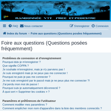
Randovttfree.fr
Bienvenue sur le site des randos vtt et pédestre de Bretagne . Bonne navigation sur le site
et bonnes randos dans l'Ouest !
FAQ
Nous contacter
S’enregistrer
Connexion
Index du forum
Foire aux questions (Questions posées fréquemment)
Foire aux questions (Questions posées
fréquemment)
Problèmes de connexion et d’enregistrement
Pourquoi dois-je m’enregistrer ?
Que signifie COPPA ?
Je souhaite m’enregistrer, mais je n’y parviens pas !
Je suis enregistré mais je ne peux pas me connecter !
Pourquoi ne puis-je pas me connecter ?
Je me suis enregistré par le passé mais je ne peux plus me connecter ?!
J’ai perdu mon mot de passe !
Pourquoi suis-je automatiquement déconnecté ?
À quoi sert « Supprimer les cookies » ?
Paramètres et préférences de l’utilisateur
Comment modifier mes paramètres ?
Comment empêcher mon nom d’apparaître dans la liste des membres connectés ?