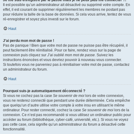
Je me suis enregistré par le passé mais je ne peux plus me connecter ?!
Il est possible qu’un administrateur ait désactivé ou supprimé votre compte. En
effet, il est courant de supprimer régulièrement les membres ne postant pas
pour réduire la taille de la base de données. Si cela vous arrive, tentez de vous
ré-enregistrer et soyez plus investi sur le forum.
Haut
J’ai perdu mon mot de passe !
Pas de panique ! Bien que votre mot de passe ne puisse pas être récupéré, il
peut facilement être réinitialisé. Pour ce faire, rendez vous sur la page de
connexion puis cliquez sur
J’ai oublié mon mot de passe
. Suivez les
instructions énoncées et vous devriez pouvoir à nouveau vous connecter.
Si toutefois vous ne parveniez pas à réinitialiser votre mot de passe, contactez
un administrateur du forum.
Haut
Pourquoi suis-je automatiquement déconnecté ?
Si vous ne cochez pas la case
Se souvenir de moi
lors de votre connexion,
vous ne resterez connecté que pendant une durée déterminée. Cela empêche
que quelqu’un d’autre utilise votre compte à votre insu en utilisant le même
ordinateur. Pour rester connecté, cochez la case
Se souvenir de moi
lors de la
connexion. Ce n’est pas recommandé si vous utilisez un ordinateur public pour
accéder au forum (bibliothèque, cyber-café, université, etc.). Si vous ne voyez
pas cette case, cela signifie qu’un administrateur du forum a désactivé cette
fonctionnalité.