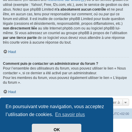
utilisé (exemple : Yahoo!, Free, f2s.com, etc.), avec le service de gestion ou des
abus. Notez que phpBB Limited
n’a absolument aucun contrôle
et ne peut
être, en aucun cas, tenu pour responsable sur
comment
,
où
ou
par qui
ce
forum est utilisé. Il est inutile de contacter phpBB Limited pour toute question
légale (cessions et désistements, responsabilité, propos diffamatoires, etc.)
non directement liée
au site Internet phpbb.com ou au logiciel phpBB lui-
même. Si vous adressez un courriel au groupe phpBB à propos de l’utilisation
par une tierce partie
de ce logiciel vous devez vous attendre à une réponse
très courte voire à aucune réponse du tout.
Haut
Comment puis-je contacter un administrateur du forum ?
Pour l’ensemble des utilisateurs du forum, vous pouvez utiliser le lien « Nous
contacter », si ce dernier a été activé par un administrateur.
Pour les membres du forum, vous pouvez également utiliser le lien « L’équipe
du forum ».
Haut
Aller à
En poursuivant votre navigation, vous acceptez
l’utilisation de cookies.
En savoir plus
Index du forum
Heures au format
UTC+02:00
Développé par
phpBB
® Forum Software © phpBB Limited
OK
Traduit par
phpBB-fr.com