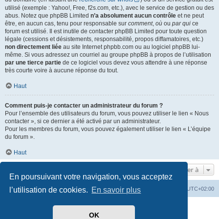
utilisé (exemple : Yahoo!, Free, f2s.com, etc.), avec le service de gestion ou des
abus. Notez que phpBB Limited
n’a absolument aucun contrôle
et ne peut
être, en aucun cas, tenu pour responsable sur
comment
,
où
ou
par qui
ce
forum est utilisé. Il est inutile de contacter phpBB Limited pour toute question
légale (cessions et désistements, responsabilité, propos diffamatoires, etc.)
non directement liée
au site Internet phpbb.com ou au logiciel phpBB lui-
même. Si vous adressez un courriel au groupe phpBB à propos de l’utilisation
par une tierce partie
de ce logiciel vous devez vous attendre à une réponse
très courte voire à aucune réponse du tout.
Haut
Comment puis-je contacter un administrateur du forum ?
Pour l’ensemble des utilisateurs du forum, vous pouvez utiliser le lien « Nous
contacter », si ce dernier a été activé par un administrateur.
Pour les membres du forum, vous pouvez également utiliser le lien « L’équipe
du forum ».
Haut
Aller à
En poursuivant votre navigation, vous acceptez
l’utilisation de cookies.
En savoir plus
Index du forum
Heures au format
UTC+02:00
Développé par
phpBB
® Forum Software © phpBB Limited
OK
Traduit par
phpBB-fr.com