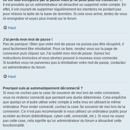
Je me suis enregistré par le passé mais je ne peux plus me connecter ?!
Il est possible qu’un administrateur ait désactivé ou supprimé votre compte. En
effet, il est courant de supprimer régulièrement les membres ne postant pas
pour réduire la taille de la base de données. Si cela vous arrive, tentez de vous
ré-enregistrer et soyez plus investi sur le forum.
Haut
J’ai perdu mon mot de passe !
Pas de panique ! Bien que votre mot de passe ne puisse pas être récupéré, il
peut facilement être réinitialisé. Pour ce faire, rendez vous sur la page de
connexion puis cliquez sur
J’ai oublié mon mot de passe
. Suivez les
instructions énoncées et vous devriez pouvoir à nouveau vous connecter.
Si toutefois vous ne parveniez pas à réinitialiser votre mot de passe, contactez
un administrateur du forum.
Haut
Pourquoi suis-je automatiquement déconnecté ?
Si vous ne cochez pas la case
Se souvenir de moi
lors de votre connexion,
vous ne resterez connecté que pendant une durée déterminée. Cela empêche
que quelqu’un d’autre utilise votre compte à votre insu en utilisant le même
ordinateur. Pour rester connecté, cochez la case
Se souvenir de moi
lors de la
connexion. Ce n’est pas recommandé si vous utilisez un ordinateur public pour
accéder au forum (bibliothèque, cyber-café, université, etc.). Si vous ne voyez
pas cette case, cela signifie qu’un administrateur du forum a désactivé cette
fonctionnalité.