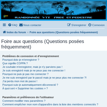
Randovttfree.fr
Bienvenue sur le site des randos vtt et pédestre de Bretagne . Bonne navigation sur le site
et bonnes randos dans l'Ouest !
FAQ
Nous contacter
S’enregistrer
Connexion
Index du forum
Foire aux questions (Questions posées fréquemment)
Foire aux questions (Questions posées
fréquemment)
Problèmes de connexion et d’enregistrement
Pourquoi dois-je m’enregistrer ?
Que signifie COPPA ?
Je souhaite m’enregistrer, mais je n’y parviens pas !
Je suis enregistré mais je ne peux pas me connecter !
Pourquoi ne puis-je pas me connecter ?
Je me suis enregistré par le passé mais je ne peux plus me connecter ?!
J’ai perdu mon mot de passe !
Pourquoi suis-je automatiquement déconnecté ?
À quoi sert « Supprimer les cookies » ?
Paramètres et préférences de l’utilisateur
Comment modifier mes paramètres ?
Comment empêcher mon nom d’apparaître dans la liste des membres connectés ?