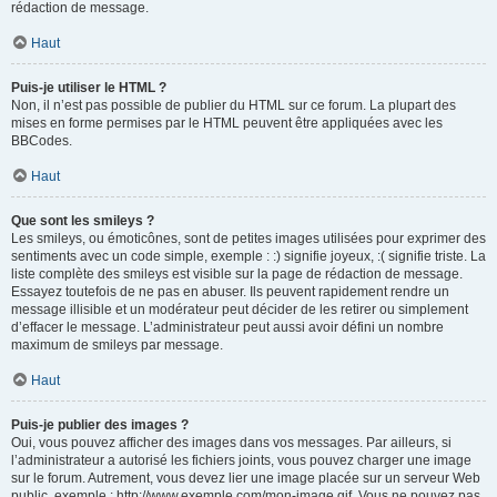
rédaction de message.
Haut
Puis-je utiliser le HTML ?
Non, il n’est pas possible de publier du HTML sur ce forum. La plupart des
mises en forme permises par le HTML peuvent être appliquées avec les
BBCodes.
Haut
Que sont les smileys ?
Les smileys, ou émoticônes, sont de petites images utilisées pour exprimer des
sentiments avec un code simple, exemple : :) signifie joyeux, :( signifie triste. La
liste complète des smileys est visible sur la page de rédaction de message.
Essayez toutefois de ne pas en abuser. Ils peuvent rapidement rendre un
message illisible et un modérateur peut décider de les retirer ou simplement
d’effacer le message. L’administrateur peut aussi avoir défini un nombre
maximum de smileys par message.
Haut
Puis-je publier des images ?
Oui, vous pouvez afficher des images dans vos messages. Par ailleurs, si
l’administrateur a autorisé les fichiers joints, vous pouvez charger une image
sur le forum. Autrement, vous devez lier une image placée sur un serveur Web
public, exemple : http://www.exemple.com/mon-image.gif. Vous ne pouvez pas