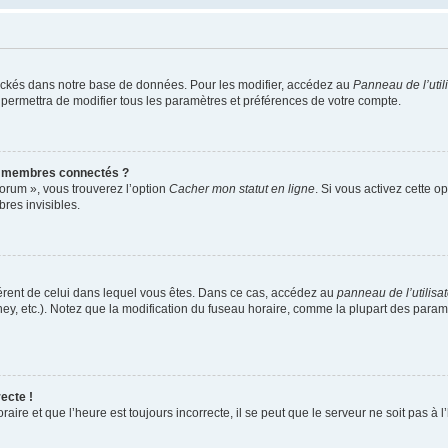
ockés dans notre base de données. Pour les modifier, accédez au
Panneau de l’util
 permettra de modifier tous les paramètres et préférences de votre compte.
s membres connectés ?
forum », vous trouverez l’option
Cacher mon statut en ligne
. Si vous activez cette o
es invisibles.
ifférent de celui dans lequel vous êtes. Dans ce cas, accédez au
panneau de l’utilisa
ney, etc.). Notez que la modification du fuseau horaire, comme la plupart des para
ecte !
aire et que l’heure est toujours incorrecte, il se peut que le serveur ne soit pas à