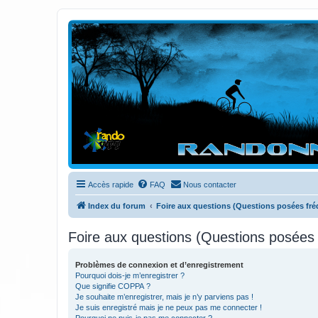
Randovttfree.fr
Bienvenue sur le site des randos vtt et pédestre de Bretagne . Bonne na
Accès rapide
FAQ
Nous contacter
Index du forum
Foire aux questions (Questions posées f
Foire aux questions (Questions posée
Problèmes de connexion et d’enregistrement
Pourquoi dois-je m’enregistrer ?
Que signifie COPPA ?
Je souhaite m’enregistrer, mais je n’y parviens pas !
Je suis enregistré mais je ne peux pas me connecter !