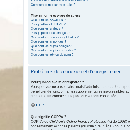
Pourquoi mon message doit être validé ?
Comment remonter mon sujet ?
Mise en forme et types de sujets
Que sont les BBCodes ?
Puis-je utiliser le HTML ?
Que sont les smileys ?
Puis-je publier des images ?
Que sont les annonces globales ?
Que sont les annonces ?
Que sont les sujets épinglés ?
Que sont les sujets verrouillés ?
Que sont les icônes de sujet ?
Problèmes de connexion et d’enregistrement
Pourquoi dois-je m’enregistrer ?
Vous pouvez ne pas le faire, mais l’administrateur du forum peu
bénéficier de fonctionnalités supplémentaires inaccessibles au
création d’un compte est rapide et vivement conseillée.
Haut
Que signifie COPPA ?
COPPA (ou
Children’s Online Privacy Protection Act
de 1998) es
consentement écrit des parents (ou d’un tuteur légal) pour la c