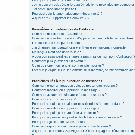
Pourquoi ne puis-je pas me connecter ?
Je me suis enregistré par le passé mais je ne peux plus me connecter
J’ai perdu mon mot de passe !
Pourquoi suis-je automatiquement déconnecté ?
À quoi sert « Supprimer les cookies » ?
Paramètres et préférences de l’utilisateur
Comment modifier mes paramètres ?
Comment empêcher mon nom d’apparaître dans la liste des membres
Les heures ne sont pas correctes !
J’ai changé mon fuseau horaire et l’heure est toujours incorrecte !
Ma langue n’est pas dans la liste !
A quoi correspondent les images à proximité de mon nom d’utilisateur 
Comment puis-je afficher un avatar ?
Qu’est-ce que mon rang et comment le modifier ?
Lorsque je clique sur le lien
courriel
d’un membre, on me demande de m
Problèmes liés à la publication de messages
Comment créer un nouveau sujet ou poster une réponse ?
Comment modifier ou supprimer un message ?
Comment ajouter une signature à mes messages ?
Comment créer un sondage ?
Pourquoi ne puis-je pas ajouter plus d’options à mon sondage ?
Comment modifier ou supprimer un sondage ?
Pourquoi ne puis-je pas accéder à un forum ?
Pourquoi ne puis-je pas joindre des fichiers à mon message ?
Pourquoi ai-je reçu un avertissement ?
Comment rapporter des messages à un modérateur ?
À quoi sert le bouton « Sauvegarder » dans la page de rédaction de 