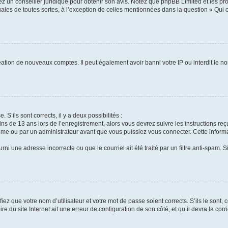
tez un conseiller juridique pour obtenir son avis. Notez que phpBB Limited et les pr
gales de toutes sortes, à l’exception de celles mentionnées dans la question « Qui
réation de nouveaux comptes. Il peut également avoir banni votre IP ou interdit le no
 S’ils sont corrects, il y a deux possibilités :
ins de 13 ans lors de l’enregistrement, alors vous devrez suivre les instructions r
me ou par un administrateur avant que vous puissiez vous connecter. Cette informat
rni une adresse incorrecte ou que le courriel ait été traité par un filtre anti-spam. S
iez que votre nom d’utilisateur et votre mot de passe soient corrects. S’ils le sont,
e du site Internet ait une erreur de configuration de son côté, et qu’il devra la corri