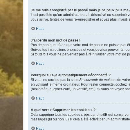
Je me suis enregistré par le passé mais je ne peux plus me
Il est possible qu’un administrateur ait désactivé ou supprimé 
vous arrive, tentez de vous ré-enregistrer et soyez plus investi s
Haut
J’ai perdu mon mot de passe !
Pas de panique ! Bien que votre mot de passe ne puisse pas être
Suivez les instructions énoncées et vous devriez pouvoir à no
Si toutefois vous ne parveniez pas à réinitialiser votre mot de 
Haut
Pourquoi suis-je automatiquement déconnecté ?
Si vous ne cochez pas la case
Se souvenir de moi
lors de votr
en utilisant le même ordinateur. Pour rester connecté, cochez 
(bibliothèque, cyber-café, université, etc.). Si vous ne voyez pa
Haut
À quoi sert « Supprimer les cookies » ?
Cela supprime tous les cookies créés par phpBB qui conservent v
messages (lu ou non lu) si cela a été activé par un administra
Haut