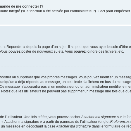
mande de me connecter !?
re intégré (si la fonction a été activée par l’administrateur). Ceci pour empêcher l’u
 « Répondre » depuis la page d’un sujet. Il se peut que vous ayez besoin d’être e
: Vous
pouvez
poster de nouveaux sujets, Vous
pouvez
joindre des fichiers, etc.
modifier ou supprimer que vos propres messages. Vous pouvez modifier un message
lqu’un a déjà répondu au message, un petit texte s’affichera en bas du message ind
n. Ce message n’apparaîtra pas si un modérateur ou un administrateur modifie le mes
ive. Notez que les utilisateurs ne peuvent pas supprimer un message une fois que qu
e l’utilisateur. Une fois créée, vous pouvez cocher
Attacher ma signature
sur le fo
 « Attacher ma signature » à partir du panneau de l’utilisateur (onglet
Préférences 
 à un message en décochant la case
Attacher ma signature
dans le formulaire de ré