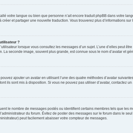
installé votre langue ou bien que personne n’ait encore traduit phpBB dans votre l
s à créer et partager une nouvelle traduction. Vous trouverez plus d’informations sur l
tilisateur ?
utilisateur lorsque vous consultez les messages d’un sujet. L’une d’elles peut êtr
rum. La seconde image, souvent plus grande, est connue sous le nom d’avatar et 
s pouvez ajouter un avatar en utilisant l’une des quatre méthodes d’avatar suivantes 
ont ils sont mis à disposition. Si vous ne pouvez pas utiliser d’avatar, contactez un
iquent le nombre de messages postés ou identifient certains membres tels que les 
ar l’administrateur du forum. Évitez de poster des messages sur le forum dans le seu
ministrateur) peut facilement abaisser votre compteur de messages.