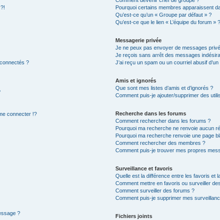
Comment devenir chef de groupe ?
 ?!
Pourquoi certains membres apparaissent dan
Qu’est-ce qu’un « Groupe par défaut » ?
Qu’est-ce que le lien « L’équipe du forum » 
Messagerie privée
Je ne peux pas envoyer de messages privé
Je reçois sans arrêt des messages indésira
 connectés ?
J’ai reçu un spam ou un courriel abusif d’u
Amis et ignorés
Que sont mes listes d’amis et d’ignorés ?
?
Comment puis-je ajouter/supprimer des utilis
Recherche dans les forums
e connecter !?
Comment rechercher dans les forums ?
Pourquoi ma recherche ne renvoie aucun ré
Pourquoi ma recherche renvoie une page bl
Comment rechercher des membres ?
Comment puis-je trouver mes propres mess
Surveillance et favoris
Quelle est la différence entre les favoris et l
Comment mettre en favoris ou surveiller des
Comment surveiller des forums ?
Comment puis-je supprimer mes surveillanc
message ?
Fichiers joints