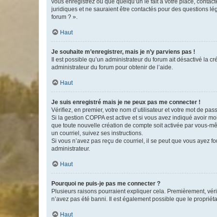
vous enregistrez ou que quelqu’un le fait à votre place, contac
juridiques et ne sauraient être contactés pour des questions lé
forum ? ».
Haut
Je souhaite m’enregistrer, mais je n’y parviens pas !
Il est possible qu’un administrateur du forum ait désactivé la c
administrateur du forum pour obtenir de l’aide.
Haut
Je suis enregistré mais je ne peux pas me connecter !
Vérifiez, en premier, votre nom d’utilisateur et votre mot de passe.
Si la gestion COPPA est active et si vous avez indiqué avoir mo
que toute nouvelle création de compte soit activée par vous-mê
un courriel, suivez ses instructions.
Si vous n’avez pas reçu de courriel, il se peut que vous ayez fou
administrateur.
Haut
Pourquoi ne puis-je pas me connecter ?
Plusieurs raisons pourraient expliquer cela. Premièrement, vérif
n’avez pas été banni. Il est également possible que le propriétair
Haut