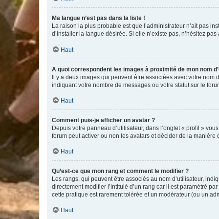
Ma langue n’est pas dans la liste !
La raison la plus probable est que l’administrateur n’ait pas 
d’installer la langue désirée. Si elle n’existe pas, n’hésitez pa
Haut
A quoi correspondent les images à proximité de mon nom d’u
Il y a deux images qui peuvent être associées avec votre nom d’
indiquant votre nombre de messages ou votre statut sur le fo
Haut
Comment puis-je afficher un avatar ?
Depuis votre panneau d’utilisateur, dans l’onglet « profil » vou
forum peut activer ou non les avatars et décider de la manière d
Haut
Qu’est-ce que mon rang et comment le modifier ?
Les rangs, qui peuvent être associés au nom d’utilisateur, ind
directement modifier l’intitulé d’un rang car il est paramétré p
cette pratique est rarement tolérée et un modérateur (ou un ad
Haut