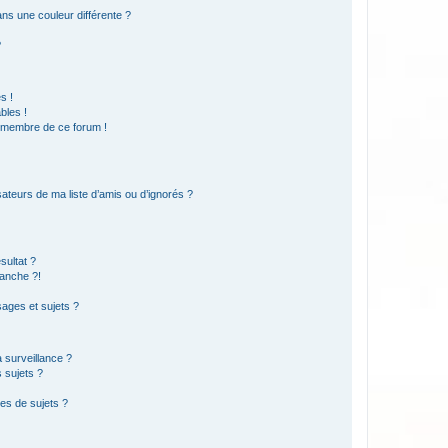
s une couleur différente ?
?
s !
bles !
n membre de ce forum !
ateurs de ma liste d’amis ou d’ignorés ?
sultat ?
anche ?!
ages et sujets ?
a surveillance ?
 sujets ?
es de sujets ?