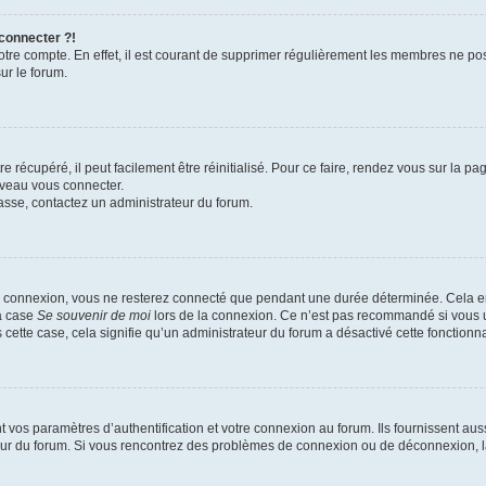
 connecter ?!
votre compte. En effet, il est courant de supprimer régulièrement les membres ne pos
ur le forum.
 récupéré, il peut facilement être réinitialisé. Pour ce faire, rendez vous sur la p
uveau vous connecter.
passe, contactez un administrateur du forum.
e connexion, vous ne resterez connecté que pendant une durée déterminée. Cela em
la case
Se souvenir de moi
lors de la connexion. Ce n’est pas recommandé si vous u
s cette case, cela signifie qu’un administrateur du forum a désactivé cette fonctionna
os paramètres d’authentification et votre connexion au forum. Ils fournissent aussi
teur du forum. Si vous rencontrez des problèmes de connexion ou de déconnexion, l