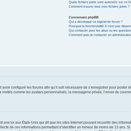
Quels fichiers joints sont autorisés sur ce f
Comment trouver tous mes fichiers joints ?
Concernant phpBB
Qui a développé ce logiciel de forum ?
Pourquoi la fonctionnalité X n’est pas dispon
Qui contacter pour les abus ou les questio
Comment puis-je contacter un administrateu
t avoir configuré les forums afin qu’il soit nécessaire de s’enregistrer pour poster
x invités comme les avatars personnalisés, la messagerie privée, l’envoi de courri
t une loi aux États-Unis qui dit que les sites Internet pouvant recueillir des infor
ollecte de ces informations permettant d’identifier un mineur de moins de 13 ans. S