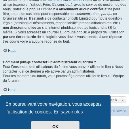
utilisé (exemple : Yahoo!, Free, f2s.com, etc.), avec le service de gestion ou des
abus. Notez que phpBB Limited
n’a absolument aucun contrôle
et ne peut
être, en aucun cas, tenu pour responsable sur
comment
,
où
ou
par qui
ce
forum est utilisé. Il est inutile de contacter phpBB Limited pour toute question
légale (cessions et désistements, responsabilité, propos diffamatoires, etc.)
non directement liée
au site Internet phpbb.com ou au logiciel phpBB lui-
même. Si vous adressez un courriel au groupe phpBB à propos de l’utilisation
par une tierce partie
de ce logiciel vous devez vous attendre à une réponse
très courte voire à aucune réponse du tout.
Haut
Comment puis-je contacter un administrateur du forum ?
Pour l’ensemble des utilisateurs du forum, vous pouvez utiliser le lien « Nous
contacter », si ce dernier a été activé par un administrateur.
Pour les membres du forum, vous pouvez également utiliser le lien « L’équipe
du forum ».
Haut
Aller à
En poursuivant votre navigation, vous acceptez
l’utilisation de cookies.
En savoir plus
Index du forum
Heures au format
UTC+02:00
Développé par
phpBB
® Forum Software © phpBB Limited
OK
Traduit par
phpBB-fr.com