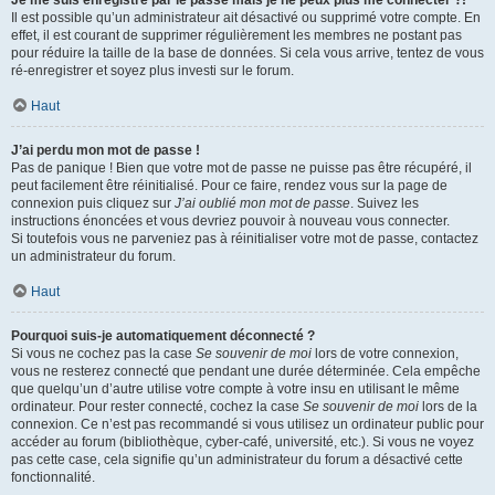
Je me suis enregistré par le passé mais je ne peux plus me connecter ?!
Il est possible qu’un administrateur ait désactivé ou supprimé votre compte. En
effet, il est courant de supprimer régulièrement les membres ne postant pas
pour réduire la taille de la base de données. Si cela vous arrive, tentez de vous
ré-enregistrer et soyez plus investi sur le forum.
Haut
J’ai perdu mon mot de passe !
Pas de panique ! Bien que votre mot de passe ne puisse pas être récupéré, il
peut facilement être réinitialisé. Pour ce faire, rendez vous sur la page de
connexion puis cliquez sur
J’ai oublié mon mot de passe
. Suivez les
instructions énoncées et vous devriez pouvoir à nouveau vous connecter.
Si toutefois vous ne parveniez pas à réinitialiser votre mot de passe, contactez
un administrateur du forum.
Haut
Pourquoi suis-je automatiquement déconnecté ?
Si vous ne cochez pas la case
Se souvenir de moi
lors de votre connexion,
vous ne resterez connecté que pendant une durée déterminée. Cela empêche
que quelqu’un d’autre utilise votre compte à votre insu en utilisant le même
ordinateur. Pour rester connecté, cochez la case
Se souvenir de moi
lors de la
connexion. Ce n’est pas recommandé si vous utilisez un ordinateur public pour
accéder au forum (bibliothèque, cyber-café, université, etc.). Si vous ne voyez
pas cette case, cela signifie qu’un administrateur du forum a désactivé cette
fonctionnalité.