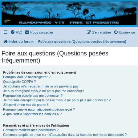
Randovttfree.fr
Bienvenue sur le site des randos vtt et pédestre de Bretagne . Bonne navigation sur le site
et bonnes randos dans l'Ouest !
FAQ
Nous contacter
S’enregistrer
Connexion
Index du forum
Foire aux questions (Questions posées fréquemment)
Foire aux questions (Questions posées
fréquemment)
Problèmes de connexion et d’enregistrement
Pourquoi dois-je m’enregistrer ?
Que signifie COPPA ?
Je souhaite m’enregistrer, mais je n’y parviens pas !
Je suis enregistré mais je ne peux pas me connecter !
Pourquoi ne puis-je pas me connecter ?
Je me suis enregistré par le passé mais je ne peux plus me connecter ?!
J’ai perdu mon mot de passe !
Pourquoi suis-je automatiquement déconnecté ?
À quoi sert « Supprimer les cookies » ?
Paramètres et préférences de l’utilisateur
Comment modifier mes paramètres ?
Comment empêcher mon nom d’apparaître dans la liste des membres connectés ?