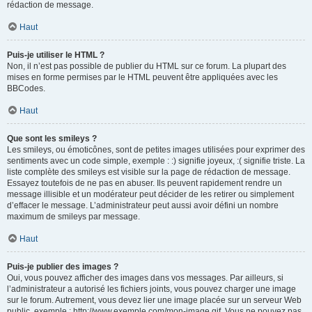
rédaction de message.
Haut
Puis-je utiliser le HTML ?
Non, il n’est pas possible de publier du HTML sur ce forum. La plupart des
mises en forme permises par le HTML peuvent être appliquées avec les
BBCodes.
Haut
Que sont les smileys ?
Les smileys, ou émoticônes, sont de petites images utilisées pour exprimer des
sentiments avec un code simple, exemple : :) signifie joyeux, :( signifie triste. La
liste complète des smileys est visible sur la page de rédaction de message.
Essayez toutefois de ne pas en abuser. Ils peuvent rapidement rendre un
message illisible et un modérateur peut décider de les retirer ou simplement
d’effacer le message. L’administrateur peut aussi avoir défini un nombre
maximum de smileys par message.
Haut
Puis-je publier des images ?
Oui, vous pouvez afficher des images dans vos messages. Par ailleurs, si
l’administrateur a autorisé les fichiers joints, vous pouvez charger une image
sur le forum. Autrement, vous devez lier une image placée sur un serveur Web
public, exemple : http://www.exemple.com/mon-image.gif. Vous ne pouvez pas