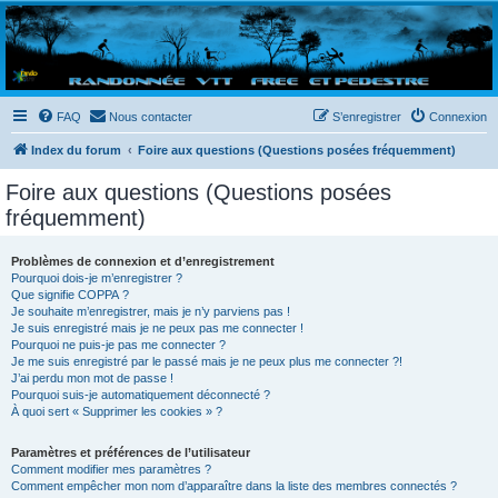
Randovttfree.fr
Bienvenue sur le site des randos vtt et pédestre de Bretagne . Bonne navigation sur le site
et bonnes randos dans l'Ouest !
FAQ
Nous contacter
S’enregistrer
Connexion
Index du forum
Foire aux questions (Questions posées fréquemment)
Foire aux questions (Questions posées
fréquemment)
Problèmes de connexion et d’enregistrement
Pourquoi dois-je m’enregistrer ?
Que signifie COPPA ?
Je souhaite m’enregistrer, mais je n’y parviens pas !
Je suis enregistré mais je ne peux pas me connecter !
Pourquoi ne puis-je pas me connecter ?
Je me suis enregistré par le passé mais je ne peux plus me connecter ?!
J’ai perdu mon mot de passe !
Pourquoi suis-je automatiquement déconnecté ?
À quoi sert « Supprimer les cookies » ?
Paramètres et préférences de l’utilisateur
Comment modifier mes paramètres ?
Comment empêcher mon nom d’apparaître dans la liste des membres connectés ?