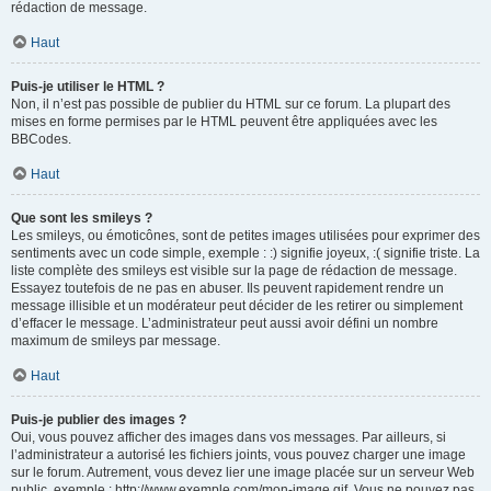
rédaction de message.
Haut
Puis-je utiliser le HTML ?
Non, il n’est pas possible de publier du HTML sur ce forum. La plupart des
mises en forme permises par le HTML peuvent être appliquées avec les
BBCodes.
Haut
Que sont les smileys ?
Les smileys, ou émoticônes, sont de petites images utilisées pour exprimer des
sentiments avec un code simple, exemple : :) signifie joyeux, :( signifie triste. La
liste complète des smileys est visible sur la page de rédaction de message.
Essayez toutefois de ne pas en abuser. Ils peuvent rapidement rendre un
message illisible et un modérateur peut décider de les retirer ou simplement
d’effacer le message. L’administrateur peut aussi avoir défini un nombre
maximum de smileys par message.
Haut
Puis-je publier des images ?
Oui, vous pouvez afficher des images dans vos messages. Par ailleurs, si
l’administrateur a autorisé les fichiers joints, vous pouvez charger une image
sur le forum. Autrement, vous devez lier une image placée sur un serveur Web
public, exemple : http://www.exemple.com/mon-image.gif. Vous ne pouvez pas