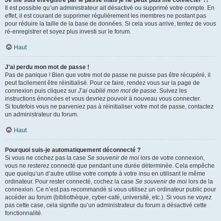
Je me suis enregistré par le passé mais je ne peux plus me connecter ?!
Il est possible qu’un administrateur ait désactivé ou supprimé votre compte. En
effet, il est courant de supprimer régulièrement les membres ne postant pas
pour réduire la taille de la base de données. Si cela vous arrive, tentez de vous
ré-enregistrer et soyez plus investi sur le forum.
Haut
J’ai perdu mon mot de passe !
Pas de panique ! Bien que votre mot de passe ne puisse pas être récupéré, il
peut facilement être réinitialisé. Pour ce faire, rendez vous sur la page de
connexion puis cliquez sur
J’ai oublié mon mot de passe
. Suivez les
instructions énoncées et vous devriez pouvoir à nouveau vous connecter.
Si toutefois vous ne parveniez pas à réinitialiser votre mot de passe, contactez
un administrateur du forum.
Haut
Pourquoi suis-je automatiquement déconnecté ?
Si vous ne cochez pas la case
Se souvenir de moi
lors de votre connexion,
vous ne resterez connecté que pendant une durée déterminée. Cela empêche
que quelqu’un d’autre utilise votre compte à votre insu en utilisant le même
ordinateur. Pour rester connecté, cochez la case
Se souvenir de moi
lors de la
connexion. Ce n’est pas recommandé si vous utilisez un ordinateur public pour
accéder au forum (bibliothèque, cyber-café, université, etc.). Si vous ne voyez
pas cette case, cela signifie qu’un administrateur du forum a désactivé cette
fonctionnalité.