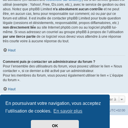
utilisé (exemple : Yahoo!, Free, f2s.com, etc.), avec le service de gestion ou des
abus. Notez que phpBB Limited
n’a absolument aucun contrôle
et ne peut
être, en aucun cas, tenu pour responsable sur
comment
,
où
ou
par qui
ce
forum est utilisé. Il est inutile de contacter phpBB Limited pour toute question
légale (cessions et désistements, responsabilité, propos diffamatoires, etc.)
non directement liée
au site Internet phpbb.com ou au logiciel phpBB lui-
même. Si vous adressez un courriel au groupe phpBB à propos de l’utilisation
par une tierce partie
de ce logiciel vous devez vous attendre à une réponse
très courte voire à aucune réponse du tout.
Haut
Comment puis-je contacter un administrateur du forum ?
Pour l’ensemble des utilisateurs du forum, vous pouvez utiliser le lien « Nous
contacter », si ce dernier a été activé par un administrateur.
Pour les membres du forum, vous pouvez également utiliser le lien « L’équipe
du forum ».
Haut
Aller à
En poursuivant votre navigation, vous acceptez
l’utilisation de cookies.
En savoir plus
Index du forum
Heures au format
UTC+02:00
Développé par
phpBB
® Forum Software © phpBB Limited
OK
Traduit par
phpBB-fr.com