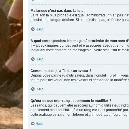
Ma langue n’est pas dans la liste !
La raison la plus probable est que l’administrateur n’ait pas 
d’installer la langue désirée. Si elle n’existe pas, n’hésitez pa
Haut
A quoi correspondent les images à proximité de mon nom d’u
Il y a deux images qui peuvent être associées avec votre nom d’
indiquant votre nombre de messages ou votre statut sur le fo
Haut
Comment puis-je afficher un avatar ?
Depuis votre panneau d’utilisateur, dans l’onglet « profil » vou
forum peut activer ou non les avatars et décider de la manière d
Haut
Qu’est-ce que mon rang et comment le modifier ?
Les rangs, qui peuvent être associés au nom d’utilisateur, ind
directement modifier l’intitulé d’un rang car il est paramétré p
cette pratique est rarement tolérée et un modérateur (ou un ad
Haut