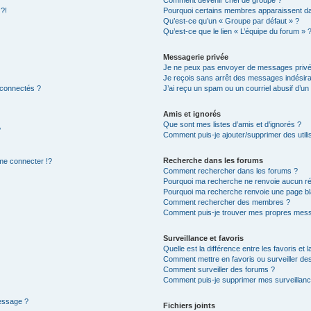
Comment devenir chef de groupe ?
 ?!
Pourquoi certains membres apparaissent dan
Qu’est-ce qu’un « Groupe par défaut » ?
Qu’est-ce que le lien « L’équipe du forum » 
Messagerie privée
Je ne peux pas envoyer de messages privé
Je reçois sans arrêt des messages indésira
 connectés ?
J’ai reçu un spam ou un courriel abusif d’u
Amis et ignorés
Que sont mes listes d’amis et d’ignorés ?
?
Comment puis-je ajouter/supprimer des utilis
Recherche dans les forums
e connecter !?
Comment rechercher dans les forums ?
Pourquoi ma recherche ne renvoie aucun ré
Pourquoi ma recherche renvoie une page bl
Comment rechercher des membres ?
Comment puis-je trouver mes propres mess
Surveillance et favoris
Quelle est la différence entre les favoris et l
Comment mettre en favoris ou surveiller des
Comment surveiller des forums ?
Comment puis-je supprimer mes surveillanc
message ?
Fichiers joints