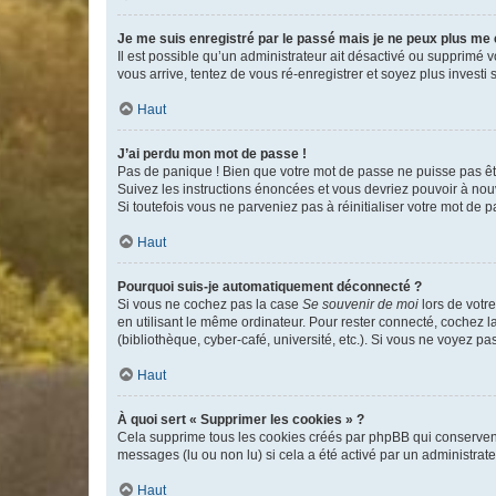
Je me suis enregistré par le passé mais je ne peux plus me
Il est possible qu’un administrateur ait désactivé ou supprimé 
vous arrive, tentez de vous ré-enregistrer et soyez plus investi s
Haut
J’ai perdu mon mot de passe !
Pas de panique ! Bien que votre mot de passe ne puisse pas être
Suivez les instructions énoncées et vous devriez pouvoir à no
Si toutefois vous ne parveniez pas à réinitialiser votre mot de 
Haut
Pourquoi suis-je automatiquement déconnecté ?
Si vous ne cochez pas la case
Se souvenir de moi
lors de votr
en utilisant le même ordinateur. Pour rester connecté, cochez 
(bibliothèque, cyber-café, université, etc.). Si vous ne voyez pa
Haut
À quoi sert « Supprimer les cookies » ?
Cela supprime tous les cookies créés par phpBB qui conservent v
messages (lu ou non lu) si cela a été activé par un administra
Haut