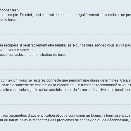
 connecter ?!
votre compte. En effet, il est courant de supprimer régulièrement les membres ne pos
ur le forum.
 récupéré, il peut facilement être réinitialisé. Pour ce faire, rendez vous sur la p
uveau vous connecter.
passe, contactez un administrateur du forum.
e connexion, vous ne resterez connecté que pendant une durée déterminée. Cela em
la case
Se souvenir de moi
lors de la connexion. Ce n’est pas recommandé si vous u
s cette case, cela signifie qu’un administrateur du forum a désactivé cette fonctionna
os paramètres d’authentification et votre connexion au forum. Ils fournissent aussi
teur du forum. Si vous rencontrez des problèmes de connexion ou de déconnexion, l