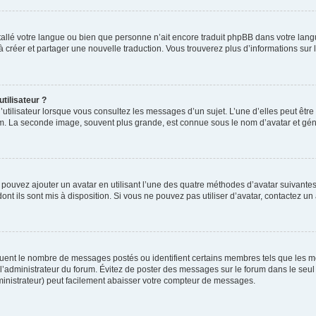
installé votre langue ou bien que personne n’ait encore traduit phpBB dans votre l
s à créer et partager une nouvelle traduction. Vous trouverez plus d’informations sur l
tilisateur ?
utilisateur lorsque vous consultez les messages d’un sujet. L’une d’elles peut êtr
rum. La seconde image, souvent plus grande, est connue sous le nom d’avatar et 
s pouvez ajouter un avatar en utilisant l’une des quatre méthodes d’avatar suivantes 
ont ils sont mis à disposition. Si vous ne pouvez pas utiliser d’avatar, contactez un
iquent le nombre de messages postés ou identifient certains membres tels que les 
ar l’administrateur du forum. Évitez de poster des messages sur le forum dans le seu
ministrateur) peut facilement abaisser votre compteur de messages.