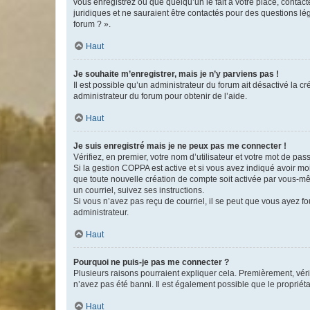
vous enregistrez ou que quelqu’un le fait à votre place, contac
juridiques et ne sauraient être contactés pour des questions lé
forum ? ».
Haut
Je souhaite m’enregistrer, mais je n’y parviens pas !
Il est possible qu’un administrateur du forum ait désactivé la c
administrateur du forum pour obtenir de l’aide.
Haut
Je suis enregistré mais je ne peux pas me connecter !
Vérifiez, en premier, votre nom d’utilisateur et votre mot de passe.
Si la gestion COPPA est active et si vous avez indiqué avoir mo
que toute nouvelle création de compte soit activée par vous-mê
un courriel, suivez ses instructions.
Si vous n’avez pas reçu de courriel, il se peut que vous ayez fou
administrateur.
Haut
Pourquoi ne puis-je pas me connecter ?
Plusieurs raisons pourraient expliquer cela. Premièrement, vérif
n’avez pas été banni. Il est également possible que le propriétair
Haut