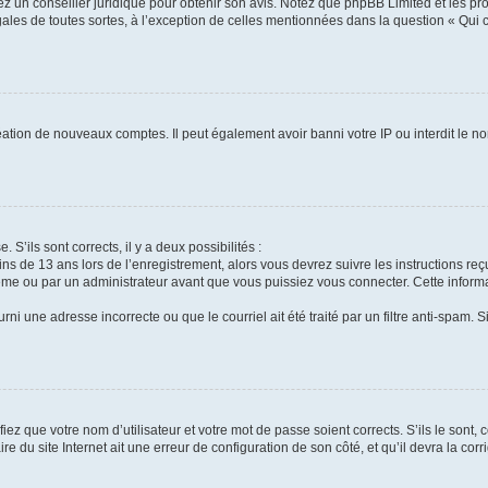
tez un conseiller juridique pour obtenir son avis. Notez que phpBB Limited et les pr
gales de toutes sortes, à l’exception de celles mentionnées dans la question « Qui
réation de nouveaux comptes. Il peut également avoir banni votre IP ou interdit le no
 S’ils sont corrects, il y a deux possibilités :
ins de 13 ans lors de l’enregistrement, alors vous devrez suivre les instructions r
me ou par un administrateur avant que vous puissiez vous connecter. Cette informat
rni une adresse incorrecte ou que le courriel ait été traité par un filtre anti-spam. S
iez que votre nom d’utilisateur et votre mot de passe soient corrects. S’ils le sont,
e du site Internet ait une erreur de configuration de son côté, et qu’il devra la corri