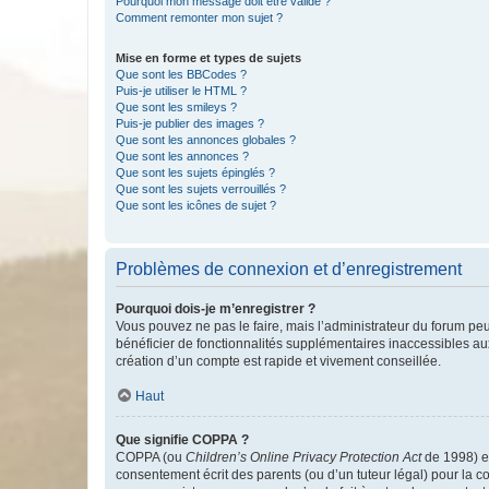
Pourquoi mon message doit être validé ?
Comment remonter mon sujet ?
Mise en forme et types de sujets
Que sont les BBCodes ?
Puis-je utiliser le HTML ?
Que sont les smileys ?
Puis-je publier des images ?
Que sont les annonces globales ?
Que sont les annonces ?
Que sont les sujets épinglés ?
Que sont les sujets verrouillés ?
Que sont les icônes de sujet ?
Problèmes de connexion et d’enregistrement
Pourquoi dois-je m’enregistrer ?
Vous pouvez ne pas le faire, mais l’administrateur du forum peu
bénéficier de fonctionnalités supplémentaires inaccessibles au
création d’un compte est rapide et vivement conseillée.
Haut
Que signifie COPPA ?
COPPA (ou
Children’s Online Privacy Protection Act
de 1998) es
consentement écrit des parents (ou d’un tuteur légal) pour la c