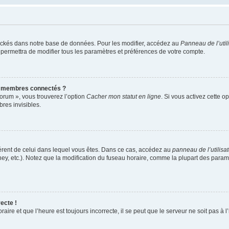
ockés dans notre base de données. Pour les modifier, accédez au
Panneau de l’util
 permettra de modifier tous les paramètres et préférences de votre compte.
s membres connectés ?
forum », vous trouverez l’option
Cacher mon statut en ligne
. Si vous activez cette o
es invisibles.
ifférent de celui dans lequel vous êtes. Dans ce cas, accédez au
panneau de l’utilisa
ney, etc.). Notez que la modification du fuseau horaire, comme la plupart des para
ecte !
aire et que l’heure est toujours incorrecte, il se peut que le serveur ne soit pas à