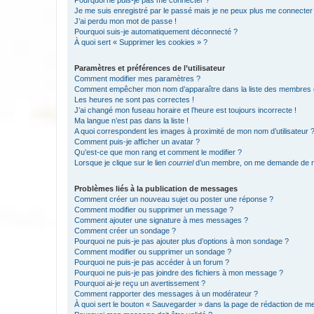
Pourquoi ne puis-je pas me connecter ?
Je me suis enregistré par le passé mais je ne peux plus me connecter
J’ai perdu mon mot de passe !
Pourquoi suis-je automatiquement déconnecté ?
À quoi sert « Supprimer les cookies » ?
Paramètres et préférences de l’utilisateur
Comment modifier mes paramètres ?
Comment empêcher mon nom d’apparaître dans la liste des membres
Les heures ne sont pas correctes !
J’ai changé mon fuseau horaire et l’heure est toujours incorrecte !
Ma langue n’est pas dans la liste !
A quoi correspondent les images à proximité de mon nom d’utilisateur 
Comment puis-je afficher un avatar ?
Qu’est-ce que mon rang et comment le modifier ?
Lorsque je clique sur le lien
courriel
d’un membre, on me demande de m
Problèmes liés à la publication de messages
Comment créer un nouveau sujet ou poster une réponse ?
Comment modifier ou supprimer un message ?
Comment ajouter une signature à mes messages ?
Comment créer un sondage ?
Pourquoi ne puis-je pas ajouter plus d’options à mon sondage ?
Comment modifier ou supprimer un sondage ?
Pourquoi ne puis-je pas accéder à un forum ?
Pourquoi ne puis-je pas joindre des fichiers à mon message ?
Pourquoi ai-je reçu un avertissement ?
Comment rapporter des messages à un modérateur ?
À quoi sert le bouton « Sauvegarder » dans la page de rédaction de 