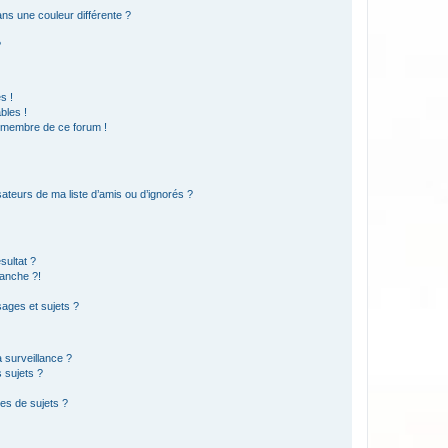
s une couleur différente ?
?
s !
bles !
n membre de ce forum !
ateurs de ma liste d’amis ou d’ignorés ?
sultat ?
anche ?!
ages et sujets ?
a surveillance ?
 sujets ?
es de sujets ?