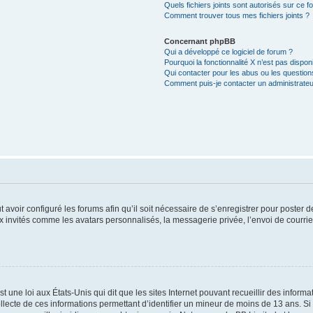
Quels fichiers joints sont autorisés sur ce f
Comment trouver tous mes fichiers joints ?
Concernant phpBB
Qui a développé ce logiciel de forum ?
Pourquoi la fonctionnalité X n’est pas dispon
Qui contacter pour les abus ou les questio
Comment puis-je contacter un administrateu
t avoir configuré les forums afin qu’il soit nécessaire de s’enregistrer pour poster
x invités comme les avatars personnalisés, la messagerie privée, l’envoi de courri
t une loi aux États-Unis qui dit que les sites Internet pouvant recueillir des infor
ollecte de ces informations permettant d’identifier un mineur de moins de 13 ans. S