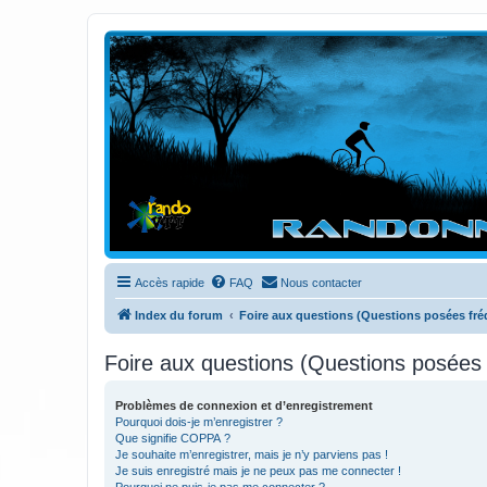
Randovttfree.fr
Bienvenue sur le site des randos vtt et pédestre de Bretagne . Bonne na
Accès rapide
FAQ
Nous contacter
Index du forum
Foire aux questions (Questions posées f
Foire aux questions (Questions posée
Problèmes de connexion et d’enregistrement
Pourquoi dois-je m’enregistrer ?
Que signifie COPPA ?
Je souhaite m’enregistrer, mais je n’y parviens pas !
Je suis enregistré mais je ne peux pas me connecter !