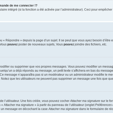
mande de me connecter !?
re intégré (si la fonction a été activée par l’administrateur). Ceci pour empêcher l’u
 « Répondre » depuis la page d’un sujet. Il se peut que vous ayez besoin d’être e
: Vous
pouvez
poster de nouveaux sujets, Vous
pouvez
joindre des fichiers, etc.
modifier ou supprimer que vos propres messages. Vous pouvez modifier un message
lqu’un a déjà répondu au message, un petit texte s’affichera en bas du message ind
n. Ce message n’apparaîtra pas si un modérateur ou un administrateur modifie le mes
ive. Notez que les utilisateurs ne peuvent pas supprimer un message une fois que qu
e l’utilisateur. Une fois créée, vous pouvez cocher
Attacher ma signature
sur le fo
 « Attacher ma signature » à partir du panneau de l’utilisateur (onglet
Préférences 
 à un message en décochant la case
Attacher ma signature
dans le formulaire de ré