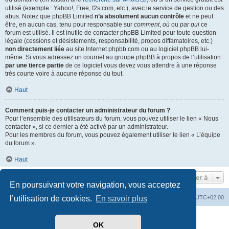
utilisé (exemple : Yahoo!, Free, f2s.com, etc.), avec le service de gestion ou des
abus. Notez que phpBB Limited
n’a absolument aucun contrôle
et ne peut
être, en aucun cas, tenu pour responsable sur
comment
,
où
ou
par qui
ce
forum est utilisé. Il est inutile de contacter phpBB Limited pour toute question
légale (cessions et désistements, responsabilité, propos diffamatoires, etc.)
non directement liée
au site Internet phpbb.com ou au logiciel phpBB lui-
même. Si vous adressez un courriel au groupe phpBB à propos de l’utilisation
par une tierce partie
de ce logiciel vous devez vous attendre à une réponse
très courte voire à aucune réponse du tout.
Haut
Comment puis-je contacter un administrateur du forum ?
Pour l’ensemble des utilisateurs du forum, vous pouvez utiliser le lien « Nous
contacter », si ce dernier a été activé par un administrateur.
Pour les membres du forum, vous pouvez également utiliser le lien « L’équipe
du forum ».
Haut
Aller à
En poursuivant votre navigation, vous acceptez
l’utilisation de cookies.
En savoir plus
Index du forum
Heures au format
UTC+02:00
Développé par
phpBB
® Forum Software © phpBB Limited
OK
Traduit par
phpBB-fr.com