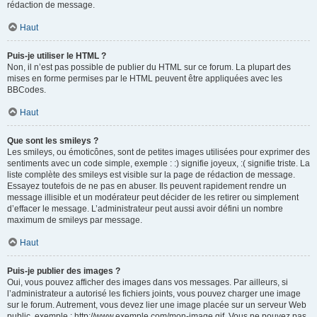
rédaction de message.
Haut
Puis-je utiliser le HTML ?
Non, il n’est pas possible de publier du HTML sur ce forum. La plupart des
mises en forme permises par le HTML peuvent être appliquées avec les
BBCodes.
Haut
Que sont les smileys ?
Les smileys, ou émoticônes, sont de petites images utilisées pour exprimer des
sentiments avec un code simple, exemple : :) signifie joyeux, :( signifie triste. La
liste complète des smileys est visible sur la page de rédaction de message.
Essayez toutefois de ne pas en abuser. Ils peuvent rapidement rendre un
message illisible et un modérateur peut décider de les retirer ou simplement
d’effacer le message. L’administrateur peut aussi avoir défini un nombre
maximum de smileys par message.
Haut
Puis-je publier des images ?
Oui, vous pouvez afficher des images dans vos messages. Par ailleurs, si
l’administrateur a autorisé les fichiers joints, vous pouvez charger une image
sur le forum. Autrement, vous devez lier une image placée sur un serveur Web
public, exemple : http://www.exemple.com/mon-image.gif. Vous ne pouvez pas