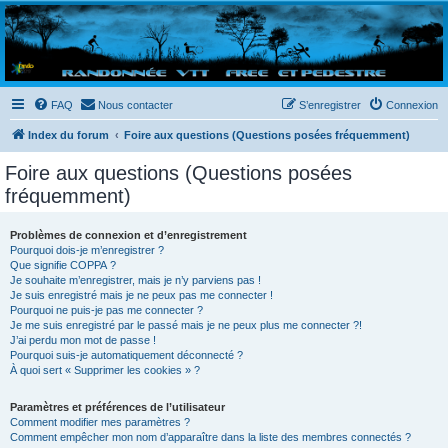
Randovttfree.fr
Bienvenue sur le site des randos vtt et pédestre de Bretagne . Bonne navigation sur le site
et bonnes randos dans l'Ouest !
FAQ
Nous contacter
S’enregistrer
Connexion
Index du forum
Foire aux questions (Questions posées fréquemment)
Foire aux questions (Questions posées
fréquemment)
Problèmes de connexion et d’enregistrement
Pourquoi dois-je m’enregistrer ?
Que signifie COPPA ?
Je souhaite m’enregistrer, mais je n’y parviens pas !
Je suis enregistré mais je ne peux pas me connecter !
Pourquoi ne puis-je pas me connecter ?
Je me suis enregistré par le passé mais je ne peux plus me connecter ?!
J’ai perdu mon mot de passe !
Pourquoi suis-je automatiquement déconnecté ?
À quoi sert « Supprimer les cookies » ?
Paramètres et préférences de l’utilisateur
Comment modifier mes paramètres ?
Comment empêcher mon nom d’apparaître dans la liste des membres connectés ?