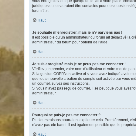
vous enregistrez ou que quelqu’un le fait à votre place, contac
juridiques et ne sauraient être contactés pour des questions lé
forum ? ».
Haut
Je souhaite m’enregistrer, mais je n’y parviens pas !
Il est possible qu’un administrateur du forum ait désactivé la c
administrateur du forum pour obtenir de l’aide.
Haut
Je suis enregistré mais je ne peux pas me connecter !
Vérifiez, en premier, votre nom d’utilisateur et votre mot de passe.
Si la gestion COPPA est active et si vous avez indiqué avoir mo
que toute nouvelle création de compte soit activée par vous-mê
un courriel, suivez ses instructions.
Si vous n’avez pas reçu de courriel, il se peut que vous ayez fou
administrateur.
Haut
Pourquoi ne puis-je pas me connecter ?
Plusieurs raisons pourraient expliquer cela. Premièrement, vérif
n’avez pas été banni. Il est également possible que le propriétair
Haut