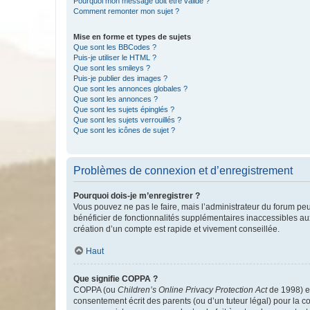
Pourquoi mon message doit être validé ?
Comment remonter mon sujet ?
Mise en forme et types de sujets
Que sont les BBCodes ?
Puis-je utiliser le HTML ?
Que sont les smileys ?
Puis-je publier des images ?
Que sont les annonces globales ?
Que sont les annonces ?
Que sont les sujets épinglés ?
Que sont les sujets verrouillés ?
Que sont les icônes de sujet ?
Problèmes de connexion et d’enregistrement
Pourquoi dois-je m’enregistrer ?
Vous pouvez ne pas le faire, mais l’administrateur du forum peu
bénéficier de fonctionnalités supplémentaires inaccessibles au
création d’un compte est rapide et vivement conseillée.
Haut
Que signifie COPPA ?
COPPA (ou
Children’s Online Privacy Protection Act
de 1998) es
consentement écrit des parents (ou d’un tuteur légal) pour la c