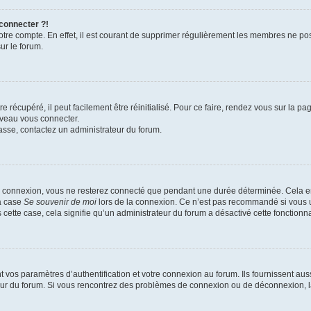
 connecter ?!
votre compte. En effet, il est courant de supprimer régulièrement les membres ne pos
ur le forum.
 récupéré, il peut facilement être réinitialisé. Pour ce faire, rendez vous sur la p
uveau vous connecter.
passe, contactez un administrateur du forum.
e connexion, vous ne resterez connecté que pendant une durée déterminée. Cela em
la case
Se souvenir de moi
lors de la connexion. Ce n’est pas recommandé si vous u
s cette case, cela signifie qu’un administrateur du forum a désactivé cette fonctionna
os paramètres d’authentification et votre connexion au forum. Ils fournissent aussi
teur du forum. Si vous rencontrez des problèmes de connexion ou de déconnexion, l