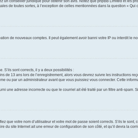
tez un conseiller juridique pour obtenir son avis. Notez que phpBB Limited et les pr
gales de toutes sortes, à l’exception de celles mentionnées dans la question « Qui
réation de nouveaux comptes. Il peut également avoir banni votre IP ou interdit le no
 S’ils sont corrects, il y a deux possibilités :
ins de 13 ans lors de l’enregistrement, alors vous devrez suivre les instructions r
me ou par un administrateur avant que vous puissiez vous connecter. Cette informat
rni une adresse incorrecte ou que le courriel ait été traité par un filtre anti-spam. S
iez que votre nom d’utilisateur et votre mot de passe soient corrects. S’ils le sont,
e du site Internet ait une erreur de configuration de son côté, et qu’il devra la corri