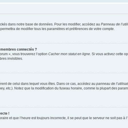
ockés dans notre base de données. Pour les modifier, accédez au
Panneau de l’util
 permettra de modifier tous les paramètres et préférences de votre compte.
s membres connectés ?
forum », vous trouverez l’option
Cacher mon statut en ligne
. Si vous activez cette o
es invisibles.
ifférent de celui dans lequel vous êtes. Dans ce cas, accédez au
panneau de l’utilisa
ney, etc.). Notez que la modification du fuseau horaire, comme la plupart des para
ecte !
aire et que l’heure est toujours incorrecte, il se peut que le serveur ne soit pas à