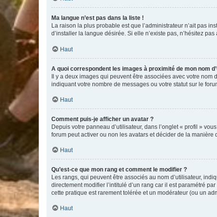
Ma langue n’est pas dans la liste !
La raison la plus probable est que l’administrateur n’ait pas 
d’installer la langue désirée. Si elle n’existe pas, n’hésitez pa
Haut
A quoi correspondent les images à proximité de mon nom d’u
Il y a deux images qui peuvent être associées avec votre nom d’
indiquant votre nombre de messages ou votre statut sur le fo
Haut
Comment puis-je afficher un avatar ?
Depuis votre panneau d’utilisateur, dans l’onglet « profil » vou
forum peut activer ou non les avatars et décider de la manière d
Haut
Qu’est-ce que mon rang et comment le modifier ?
Les rangs, qui peuvent être associés au nom d’utilisateur, ind
directement modifier l’intitulé d’un rang car il est paramétré p
cette pratique est rarement tolérée et un modérateur (ou un ad
Haut