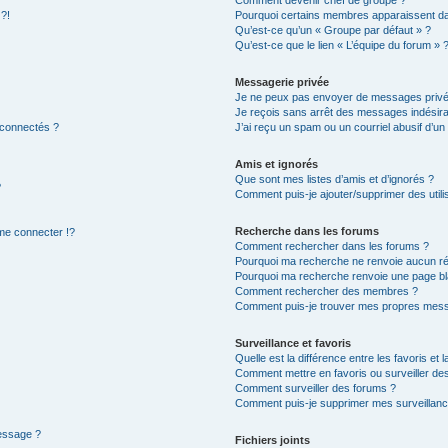
Comment devenir chef de groupe ?
 ?!
Pourquoi certains membres apparaissent dan
Qu’est-ce qu’un « Groupe par défaut » ?
Qu’est-ce que le lien « L’équipe du forum » 
Messagerie privée
Je ne peux pas envoyer de messages privé
Je reçois sans arrêt des messages indésira
 connectés ?
J’ai reçu un spam ou un courriel abusif d’u
Amis et ignorés
Que sont mes listes d’amis et d’ignorés ?
?
Comment puis-je ajouter/supprimer des utilis
Recherche dans les forums
e connecter !?
Comment rechercher dans les forums ?
Pourquoi ma recherche ne renvoie aucun ré
Pourquoi ma recherche renvoie une page bl
Comment rechercher des membres ?
Comment puis-je trouver mes propres mess
Surveillance et favoris
Quelle est la différence entre les favoris et l
Comment mettre en favoris ou surveiller des
Comment surveiller des forums ?
Comment puis-je supprimer mes surveillanc
message ?
Fichiers joints