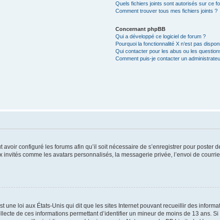
Quels fichiers joints sont autorisés sur ce f
Comment trouver tous mes fichiers joints ?
Concernant phpBB
Qui a développé ce logiciel de forum ?
Pourquoi la fonctionnalité X n’est pas dispon
Qui contacter pour les abus ou les questio
Comment puis-je contacter un administrateu
t avoir configuré les forums afin qu’il soit nécessaire de s’enregistrer pour poster
x invités comme les avatars personnalisés, la messagerie privée, l’envoi de courri
t une loi aux États-Unis qui dit que les sites Internet pouvant recueillir des infor
ollecte de ces informations permettant d’identifier un mineur de moins de 13 ans. S