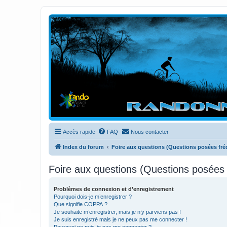
Randovttfree.fr
Bienvenue sur le site des randos vtt et pédestre de Bretagne . Bonne na
Accès rapide
FAQ
Nous contacter
Index du forum
Foire aux questions (Questions posées f
Foire aux questions (Questions posée
Problèmes de connexion et d’enregistrement
Pourquoi dois-je m’enregistrer ?
Que signifie COPPA ?
Je souhaite m’enregistrer, mais je n’y parviens pas !
Je suis enregistré mais je ne peux pas me connecter !