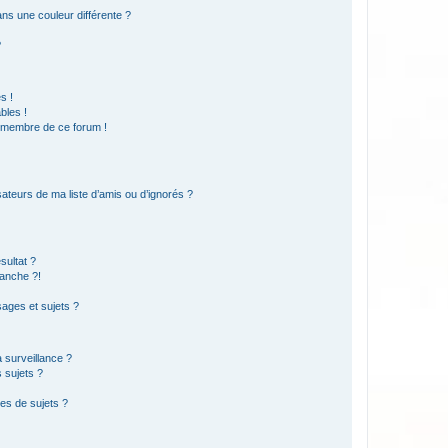
s une couleur différente ?
?
s !
bles !
n membre de ce forum !
ateurs de ma liste d’amis ou d’ignorés ?
sultat ?
anche ?!
ages et sujets ?
a surveillance ?
 sujets ?
es de sujets ?