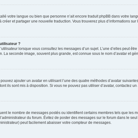
installé votre langue ou bien que personne n’ait encore traduit phpBB dans votre l
s à créer et partager une nouvelle traduction. Vous trouverez plus d’informations sur l
tilisateur ?
utilisateur lorsque vous consultez les messages d’un sujet. L’une d’elles peut êtr
rum. La seconde image, souvent plus grande, est connue sous le nom d’avatar et 
s pouvez ajouter un avatar en utilisant l’une des quatre méthodes d’avatar suivantes 
ont ils sont mis à disposition. Si vous ne pouvez pas utiliser d’avatar, contactez un
iquent le nombre de messages postés ou identifient certains membres tels que les 
ar l’administrateur du forum. Évitez de poster des messages sur le forum dans le seu
ministrateur) peut facilement abaisser votre compteur de messages.