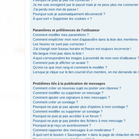
Pourquoi ne puis-je pas me connecter ?
Je me suis enregistré par le passé mais je ne peux plus me connecter
J’ai perdu mon mot de passe !
Pourquoi suis-je automatiquement déconnecté ?
À quoi sert « Supprimer les cookies » ?
Paramètres et préférences de l’utilisateur
Comment modifier mes paramètres ?
Comment empêcher mon nom d’apparaître dans la liste des membres
Les heures ne sont pas correctes !
J’ai changé mon fuseau horaire et l’heure est toujours incorrecte !
Ma langue n’est pas dans la liste !
A quoi correspondent les images à proximité de mon nom d’utilisateur 
Comment puis-je afficher un avatar ?
Qu’est-ce que mon rang et comment le modifier ?
Lorsque je clique sur le lien
courriel
d’un membre, on me demande de m
Problèmes liés à la publication de messages
Comment créer un nouveau sujet ou poster une réponse ?
Comment modifier ou supprimer un message ?
Comment ajouter une signature à mes messages ?
Comment créer un sondage ?
Pourquoi ne puis-je pas ajouter plus d’options à mon sondage ?
Comment modifier ou supprimer un sondage ?
Pourquoi ne puis-je pas accéder à un forum ?
Pourquoi ne puis-je pas joindre des fichiers à mon message ?
Pourquoi ai-je reçu un avertissement ?
Comment rapporter des messages à un modérateur ?
À quoi sert le bouton « Sauvegarder » dans la page de rédaction de 