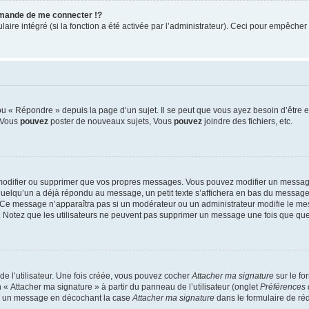
mande de me connecter !?
re intégré (si la fonction a été activée par l’administrateur). Ceci pour empêcher l’u
 « Répondre » depuis la page d’un sujet. Il se peut que vous ayez besoin d’être e
: Vous
pouvez
poster de nouveaux sujets, Vous
pouvez
joindre des fichiers, etc.
modifier ou supprimer que vos propres messages. Vous pouvez modifier un message
lqu’un a déjà répondu au message, un petit texte s’affichera en bas du message ind
n. Ce message n’apparaîtra pas si un modérateur ou un administrateur modifie le mes
ive. Notez que les utilisateurs ne peuvent pas supprimer un message une fois que qu
e l’utilisateur. Une fois créée, vous pouvez cocher
Attacher ma signature
sur le fo
 « Attacher ma signature » à partir du panneau de l’utilisateur (onglet
Préférences 
 à un message en décochant la case
Attacher ma signature
dans le formulaire de ré