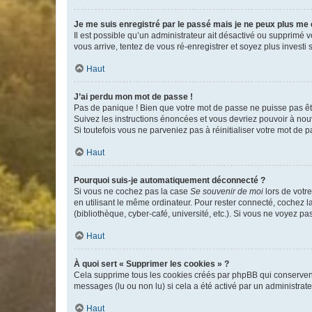
Je me suis enregistré par le passé mais je ne peux plus me
Il est possible qu’un administrateur ait désactivé ou supprimé 
vous arrive, tentez de vous ré-enregistrer et soyez plus investi s
Haut
J’ai perdu mon mot de passe !
Pas de panique ! Bien que votre mot de passe ne puisse pas être
Suivez les instructions énoncées et vous devriez pouvoir à no
Si toutefois vous ne parveniez pas à réinitialiser votre mot de 
Haut
Pourquoi suis-je automatiquement déconnecté ?
Si vous ne cochez pas la case
Se souvenir de moi
lors de votr
en utilisant le même ordinateur. Pour rester connecté, cochez 
(bibliothèque, cyber-café, université, etc.). Si vous ne voyez pa
Haut
À quoi sert « Supprimer les cookies » ?
Cela supprime tous les cookies créés par phpBB qui conservent v
messages (lu ou non lu) si cela a été activé par un administra
Haut