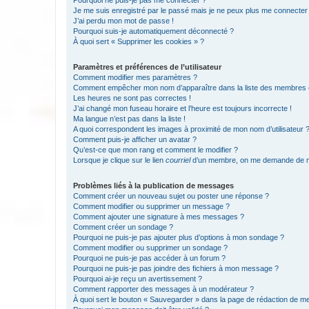
Pourquoi ne puis-je pas me connecter ?
Je me suis enregistré par le passé mais je ne peux plus me connecter
J’ai perdu mon mot de passe !
Pourquoi suis-je automatiquement déconnecté ?
À quoi sert « Supprimer les cookies » ?
Paramètres et préférences de l’utilisateur
Comment modifier mes paramètres ?
Comment empêcher mon nom d’apparaître dans la liste des membres
Les heures ne sont pas correctes !
J’ai changé mon fuseau horaire et l’heure est toujours incorrecte !
Ma langue n’est pas dans la liste !
A quoi correspondent les images à proximité de mon nom d’utilisateur 
Comment puis-je afficher un avatar ?
Qu’est-ce que mon rang et comment le modifier ?
Lorsque je clique sur le lien
courriel
d’un membre, on me demande de m
Problèmes liés à la publication de messages
Comment créer un nouveau sujet ou poster une réponse ?
Comment modifier ou supprimer un message ?
Comment ajouter une signature à mes messages ?
Comment créer un sondage ?
Pourquoi ne puis-je pas ajouter plus d’options à mon sondage ?
Comment modifier ou supprimer un sondage ?
Pourquoi ne puis-je pas accéder à un forum ?
Pourquoi ne puis-je pas joindre des fichiers à mon message ?
Pourquoi ai-je reçu un avertissement ?
Comment rapporter des messages à un modérateur ?
À quoi sert le bouton « Sauvegarder » dans la page de rédaction de 