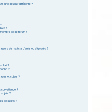
s une couleur différente ?
?
s !
bles !
n membre de ce forum !
ateurs de ma liste d’amis ou d’ignorés ?
sultat ?
anche ?!
ages et sujets ?
a surveillance ?
 sujets ?
es de sujets ?