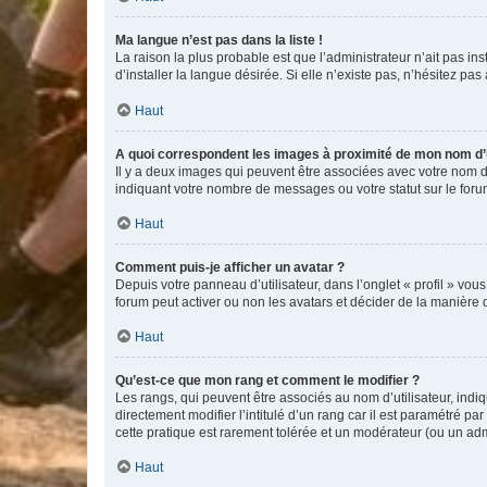
Ma langue n’est pas dans la liste !
La raison la plus probable est que l’administrateur n’ait pas 
d’installer la langue désirée. Si elle n’existe pas, n’hésitez pa
Haut
A quoi correspondent les images à proximité de mon nom d’u
Il y a deux images qui peuvent être associées avec votre nom d’
indiquant votre nombre de messages ou votre statut sur le fo
Haut
Comment puis-je afficher un avatar ?
Depuis votre panneau d’utilisateur, dans l’onglet « profil » vou
forum peut activer ou non les avatars et décider de la manière d
Haut
Qu’est-ce que mon rang et comment le modifier ?
Les rangs, qui peuvent être associés au nom d’utilisateur, ind
directement modifier l’intitulé d’un rang car il est paramétré p
cette pratique est rarement tolérée et un modérateur (ou un ad
Haut