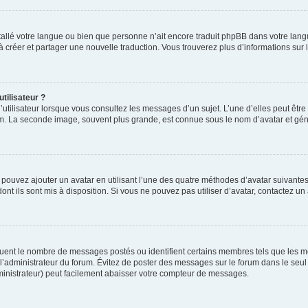
installé votre langue ou bien que personne n’ait encore traduit phpBB dans votre l
s à créer et partager une nouvelle traduction. Vous trouverez plus d’informations sur l
tilisateur ?
utilisateur lorsque vous consultez les messages d’un sujet. L’une d’elles peut êtr
rum. La seconde image, souvent plus grande, est connue sous le nom d’avatar et 
s pouvez ajouter un avatar en utilisant l’une des quatre méthodes d’avatar suivantes 
ont ils sont mis à disposition. Si vous ne pouvez pas utiliser d’avatar, contactez un
iquent le nombre de messages postés ou identifient certains membres tels que les 
ar l’administrateur du forum. Évitez de poster des messages sur le forum dans le seu
ministrateur) peut facilement abaisser votre compteur de messages.