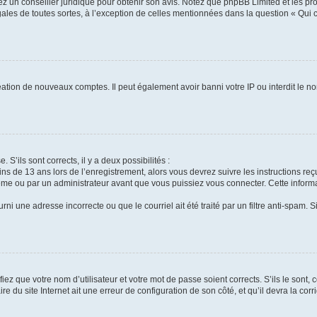
tez un conseiller juridique pour obtenir son avis. Notez que phpBB Limited et les pr
gales de toutes sortes, à l’exception de celles mentionnées dans la question « Qui
réation de nouveaux comptes. Il peut également avoir banni votre IP ou interdit le no
 S’ils sont corrects, il y a deux possibilités :
ins de 13 ans lors de l’enregistrement, alors vous devrez suivre les instructions r
me ou par un administrateur avant que vous puissiez vous connecter. Cette informat
rni une adresse incorrecte ou que le courriel ait été traité par un filtre anti-spam. S
iez que votre nom d’utilisateur et votre mot de passe soient corrects. S’ils le sont,
e du site Internet ait une erreur de configuration de son côté, et qu’il devra la corri