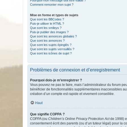
Pourquoi mon message doit être validé ?
Comment remonter mon sujet ?
Mise en forme et types de sujets
Que sont les BBCodes ?
Puis-je utiliser le HTML ?
Que sont les smileys ?
Puis-je publier des images ?
Que sont les annonces globales ?
Que sont les annonces ?
Que sont les sujets épinglés ?
Que sont les sujets verrouillés ?
Que sont les icônes de sujet ?
Problèmes de connexion et d’enregistrement
Pourquoi dois-je m’enregistrer ?
Vous pouvez ne pas le faire, mais l’administrateur du forum peu
bénéficier de fonctionnalités supplémentaires inaccessibles au
création d’un compte est rapide et vivement conseillée.
Haut
Que signifie COPPA ?
COPPA (ou
Children’s Online Privacy Protection Act
de 1998) es
consentement écrit des parents (ou d’un tuteur légal) pour la c