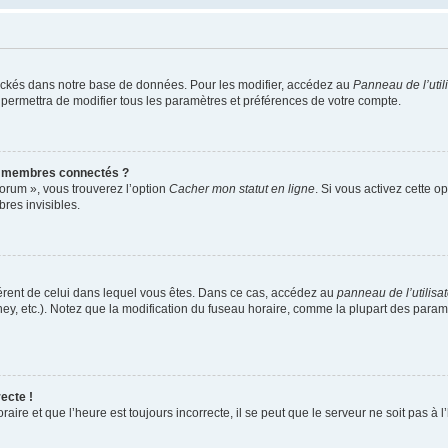
ockés dans notre base de données. Pour les modifier, accédez au
Panneau de l’util
 permettra de modifier tous les paramètres et préférences de votre compte.
s membres connectés ?
forum », vous trouverez l’option
Cacher mon statut en ligne
. Si vous activez cette o
es invisibles.
ifférent de celui dans lequel vous êtes. Dans ce cas, accédez au
panneau de l’utilisa
ney, etc.). Notez que la modification du fuseau horaire, comme la plupart des para
ecte !
aire et que l’heure est toujours incorrecte, il se peut que le serveur ne soit pas à