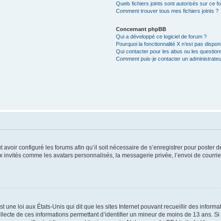
Quels fichiers joints sont autorisés sur ce f
Comment trouver tous mes fichiers joints ?
Concernant phpBB
Qui a développé ce logiciel de forum ?
Pourquoi la fonctionnalité X n’est pas dispon
Qui contacter pour les abus ou les questio
Comment puis-je contacter un administrateu
t avoir configuré les forums afin qu’il soit nécessaire de s’enregistrer pour poster
x invités comme les avatars personnalisés, la messagerie privée, l’envoi de courri
t une loi aux États-Unis qui dit que les sites Internet pouvant recueillir des infor
ollecte de ces informations permettant d’identifier un mineur de moins de 13 ans. S