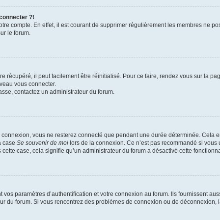
 connecter ?!
votre compte. En effet, il est courant de supprimer régulièrement les membres ne pos
ur le forum.
 récupéré, il peut facilement être réinitialisé. Pour ce faire, rendez vous sur la p
uveau vous connecter.
passe, contactez un administrateur du forum.
e connexion, vous ne resterez connecté que pendant une durée déterminée. Cela em
la case
Se souvenir de moi
lors de la connexion. Ce n’est pas recommandé si vous u
s cette case, cela signifie qu’un administrateur du forum a désactivé cette fonctionna
os paramètres d’authentification et votre connexion au forum. Ils fournissent aussi
teur du forum. Si vous rencontrez des problèmes de connexion ou de déconnexion, l