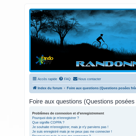
Randovttfree.fr
Bienvenue sur le site des randos vtt et pédestre de Bretagne . Bonne na
Accès rapide
FAQ
Nous contacter
Index du forum
Foire aux questions (Questions posées f
Foire aux questions (Questions posée
Problèmes de connexion et d’enregistrement
Pourquoi dois-je m’enregistrer ?
Que signifie COPPA ?
Je souhaite m’enregistrer, mais je n’y parviens pas !
Je suis enregistré mais je ne peux pas me connecter !