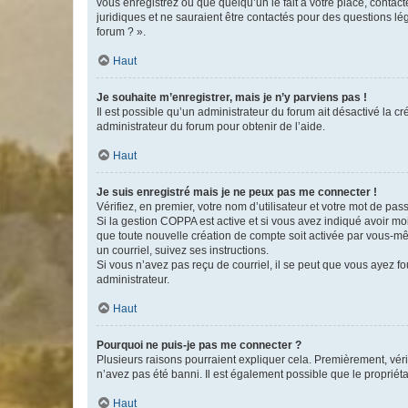
vous enregistrez ou que quelqu’un le fait à votre place, contac
juridiques et ne sauraient être contactés pour des questions lé
forum ? ».
Haut
Je souhaite m’enregistrer, mais je n’y parviens pas !
Il est possible qu’un administrateur du forum ait désactivé la c
administrateur du forum pour obtenir de l’aide.
Haut
Je suis enregistré mais je ne peux pas me connecter !
Vérifiez, en premier, votre nom d’utilisateur et votre mot de passe.
Si la gestion COPPA est active et si vous avez indiqué avoir mo
que toute nouvelle création de compte soit activée par vous-mê
un courriel, suivez ses instructions.
Si vous n’avez pas reçu de courriel, il se peut que vous ayez fou
administrateur.
Haut
Pourquoi ne puis-je pas me connecter ?
Plusieurs raisons pourraient expliquer cela. Premièrement, vérif
n’avez pas été banni. Il est également possible que le propriétair
Haut