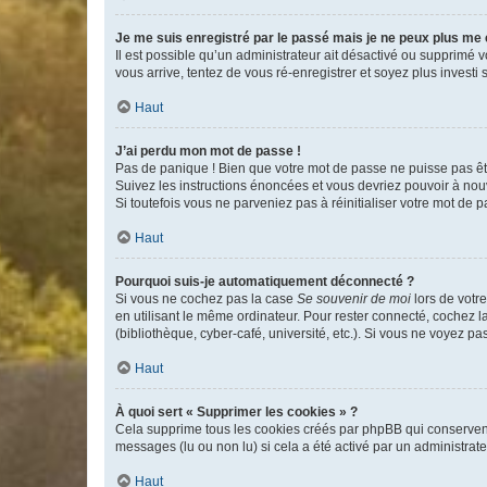
Je me suis enregistré par le passé mais je ne peux plus me
Il est possible qu’un administrateur ait désactivé ou supprimé 
vous arrive, tentez de vous ré-enregistrer et soyez plus investi s
Haut
J’ai perdu mon mot de passe !
Pas de panique ! Bien que votre mot de passe ne puisse pas être
Suivez les instructions énoncées et vous devriez pouvoir à no
Si toutefois vous ne parveniez pas à réinitialiser votre mot de 
Haut
Pourquoi suis-je automatiquement déconnecté ?
Si vous ne cochez pas la case
Se souvenir de moi
lors de votr
en utilisant le même ordinateur. Pour rester connecté, cochez 
(bibliothèque, cyber-café, université, etc.). Si vous ne voyez pa
Haut
À quoi sert « Supprimer les cookies » ?
Cela supprime tous les cookies créés par phpBB qui conservent v
messages (lu ou non lu) si cela a été activé par un administra
Haut