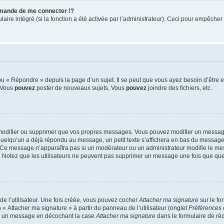
mande de me connecter !?
re intégré (si la fonction a été activée par l’administrateur). Ceci pour empêcher l’u
 « Répondre » depuis la page d’un sujet. Il se peut que vous ayez besoin d’être e
: Vous
pouvez
poster de nouveaux sujets, Vous
pouvez
joindre des fichiers, etc.
modifier ou supprimer que vos propres messages. Vous pouvez modifier un message
lqu’un a déjà répondu au message, un petit texte s’affichera en bas du message ind
n. Ce message n’apparaîtra pas si un modérateur ou un administrateur modifie le mes
ive. Notez que les utilisateurs ne peuvent pas supprimer un message une fois que qu
e l’utilisateur. Une fois créée, vous pouvez cocher
Attacher ma signature
sur le fo
 « Attacher ma signature » à partir du panneau de l’utilisateur (onglet
Préférences 
 à un message en décochant la case
Attacher ma signature
dans le formulaire de ré