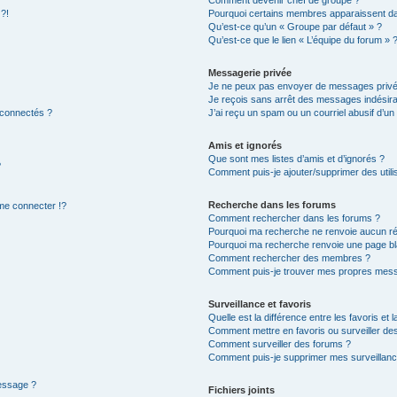
Comment devenir chef de groupe ?
 ?!
Pourquoi certains membres apparaissent dan
Qu’est-ce qu’un « Groupe par défaut » ?
Qu’est-ce que le lien « L’équipe du forum » 
Messagerie privée
Je ne peux pas envoyer de messages privé
Je reçois sans arrêt des messages indésira
 connectés ?
J’ai reçu un spam ou un courriel abusif d’u
Amis et ignorés
Que sont mes listes d’amis et d’ignorés ?
?
Comment puis-je ajouter/supprimer des utilis
Recherche dans les forums
e connecter !?
Comment rechercher dans les forums ?
Pourquoi ma recherche ne renvoie aucun ré
Pourquoi ma recherche renvoie une page bl
Comment rechercher des membres ?
Comment puis-je trouver mes propres mess
Surveillance et favoris
Quelle est la différence entre les favoris et l
Comment mettre en favoris ou surveiller des
Comment surveiller des forums ?
Comment puis-je supprimer mes surveillanc
message ?
Fichiers joints