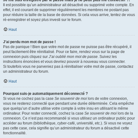
Je me suis enregistré par le passé mais je ne peux plus me connecter ?!
Il est possible qu’un administrateur ait désactivé ou supprimé votre compte. En
effet, il est courant de supprimer régulièrement les membres ne postant pas
pour réduire la taille de la base de données. Si cela vous arrive, tentez de vous
ré-enregistrer et soyez plus investi sur le forum.
Haut
J’ai perdu mon mot de passe !
Pas de panique ! Bien que votre mot de passe ne puisse pas être récupéré, il
peut facilement être réinitialisé. Pour ce faire, rendez vous sur la page de
connexion puis cliquez sur
J’ai oublié mon mot de passe
. Suivez les
instructions énoncées et vous devriez pouvoir à nouveau vous connecter.
Si toutefois vous ne parveniez pas à réinitialiser votre mot de passe, contactez
un administrateur du forum.
Haut
Pourquoi suis-je automatiquement déconnecté ?
Si vous ne cochez pas la case
Se souvenir de moi
lors de votre connexion,
vous ne resterez connecté que pendant une durée déterminée. Cela empêche
que quelqu’un d’autre utilise votre compte à votre insu en utilisant le même
ordinateur. Pour rester connecté, cochez la case
Se souvenir de moi
lors de la
connexion. Ce n’est pas recommandé si vous utilisez un ordinateur public pour
accéder au forum (bibliothèque, cyber-café, université, etc.). Si vous ne voyez
pas cette case, cela signifie qu’un administrateur du forum a désactivé cette
fonctionnalité.