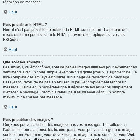
rédaction de message.
Haut
Puis-je utiliser le HTML ?
Non, il n’est pas possible de publier du HTML sur ce forum. La plupart des
mises en forme permises par le HTML peuvent être appliquées avec les
BBCodes.
Haut
Que sont les smileys ?
Les smileys, ou émoticônes, sont de petites images utilisées pour exprimer des
sentiments avec un code simple, exemple : :) signifie joyeux, :( signifie triste. La
liste complète des smileys est visible sur la page de rédaction de message.
Essayez toutefois de ne pas en abuser. Ils peuvent rapidement rendre un
message illisible et un modérateur peut décider de les retirer ou simplement
d’effacer le message. L’administrateur peut aussi avoir défini un nombre
maximum de smileys par message.
Haut
Puis-je publier des images ?
Oui, vous pouvez afficher des images dans vos messages. Par ailleurs, si
l’administrateur a autorisé les fichiers joints, vous pouvez charger une image
sur le forum. Autrement, vous devez lier une image placée sur un serveur Web
public, exemple : http://www.exemple.com/mon-image.gif. Vous ne pouvez pas