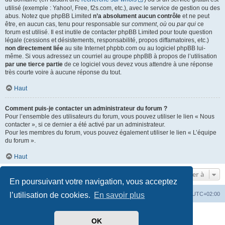
utilisé (exemple : Yahoo!, Free, f2s.com, etc.), avec le service de gestion ou des
abus. Notez que phpBB Limited
n’a absolument aucun contrôle
et ne peut
être, en aucun cas, tenu pour responsable sur
comment
,
où
ou
par qui
ce
forum est utilisé. Il est inutile de contacter phpBB Limited pour toute question
légale (cessions et désistements, responsabilité, propos diffamatoires, etc.)
non directement liée
au site Internet phpbb.com ou au logiciel phpBB lui-
même. Si vous adressez un courriel au groupe phpBB à propos de l’utilisation
par une tierce partie
de ce logiciel vous devez vous attendre à une réponse
très courte voire à aucune réponse du tout.
Haut
Comment puis-je contacter un administrateur du forum ?
Pour l’ensemble des utilisateurs du forum, vous pouvez utiliser le lien « Nous
contacter », si ce dernier a été activé par un administrateur.
Pour les membres du forum, vous pouvez également utiliser le lien « L’équipe
du forum ».
Haut
Aller à
En poursuivant votre navigation, vous acceptez
l’utilisation de cookies.
En savoir plus
Index du forum
Heures au format
UTC+02:00
Développé par
phpBB
® Forum Software © phpBB Limited
OK
Traduit par
phpBB-fr.com