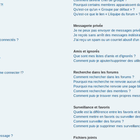
Comment devenir chef de groupe ?
 ?!
Pourquoi certains membres apparaissent dan
Qu’est-ce qu’un « Groupe par défaut » ?
Qu’est-ce que le lien « L’équipe du forum » 
Messagerie privée
Je ne peux pas envoyer de messages privé
Je reçois sans arrêt des messages indésira
 connectés ?
J’ai reçu un spam ou un courriel abusif d’u
Amis et ignorés
Que sont mes listes d’amis et d’ignorés ?
?
Comment puis-je ajouter/supprimer des utilis
Recherche dans les forums
e connecter !?
Comment rechercher dans les forums ?
Pourquoi ma recherche ne renvoie aucun ré
Pourquoi ma recherche renvoie une page bl
Comment rechercher des membres ?
Comment puis-je trouver mes propres mess
Surveillance et favoris
Quelle est la différence entre les favoris et l
Comment mettre en favoris ou surveiller des
Comment surveiller des forums ?
Comment puis-je supprimer mes surveillanc
message ?
Fichiers joints