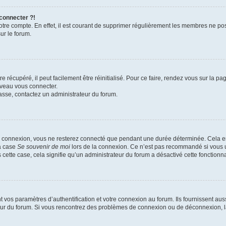
 connecter ?!
votre compte. En effet, il est courant de supprimer régulièrement les membres ne pos
ur le forum.
 récupéré, il peut facilement être réinitialisé. Pour ce faire, rendez vous sur la p
uveau vous connecter.
passe, contactez un administrateur du forum.
e connexion, vous ne resterez connecté que pendant une durée déterminée. Cela em
la case
Se souvenir de moi
lors de la connexion. Ce n’est pas recommandé si vous u
s cette case, cela signifie qu’un administrateur du forum a désactivé cette fonctionna
os paramètres d’authentification et votre connexion au forum. Ils fournissent aussi
teur du forum. Si vous rencontrez des problèmes de connexion ou de déconnexion, l