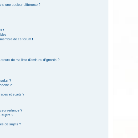
s une couleur différente ?
?
s !
bles !
n membre de ce forum !
ateurs de ma liste d’amis ou d’ignorés ?
sultat ?
anche ?!
ages et sujets ?
a surveillance ?
 sujets ?
es de sujets ?