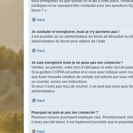
vous enregistrez ou que quelqu’un le fait à votre place, contac
juridiques et ne sauraient être contactés pour des questions lé
forum ? ».
Haut
Je souhaite m’enregistrer, mais je n’y parviens pas !
Il est possible qu’un administrateur du forum ait désactivé la c
administrateur du forum pour obtenir de l’aide.
Haut
Je suis enregistré mais je ne peux pas me connecter !
Vérifiez, en premier, votre nom d’utilisateur et votre mot de passe.
Si la gestion COPPA est active et si vous avez indiqué avoir mo
que toute nouvelle création de compte soit activée par vous-mê
un courriel, suivez ses instructions.
Si vous n’avez pas reçu de courriel, il se peut que vous ayez fou
administrateur.
Haut
Pourquoi ne puis-je pas me connecter ?
Plusieurs raisons pourraient expliquer cela. Premièrement, vérif
n’avez pas été banni. Il est également possible que le propriétair
Haut