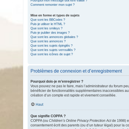
Pourquoi mon message doit être validé ?
Comment remonter mon sujet ?
Mise en forme et types de sujets
Que sont les BBCodes ?
Puis-je utiliser le HTML ?
Que sont les smileys ?
Puis-je publier des images ?
Que sont les annonces globales ?
Que sont les annonces ?
Que sont les sujets épinglés ?
Que sont les sujets verrouillés ?
Que sont les icônes de sujet ?
Problèmes de connexion et d’enregistrement
Pourquoi dois-je m’enregistrer ?
Vous pouvez ne pas le faire, mais l’administrateur du forum peu
bénéficier de fonctionnalités supplémentaires inaccessibles au
création d’un compte est rapide et vivement conseillée.
Haut
Que signifie COPPA ?
COPPA (ou
Children’s Online Privacy Protection Act
de 1998) es
consentement écrit des parents (ou d’un tuteur légal) pour la c