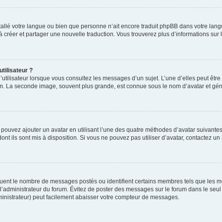
installé votre langue ou bien que personne n’ait encore traduit phpBB dans votre l
s à créer et partager une nouvelle traduction. Vous trouverez plus d’informations sur l
tilisateur ?
utilisateur lorsque vous consultez les messages d’un sujet. L’une d’elles peut êtr
rum. La seconde image, souvent plus grande, est connue sous le nom d’avatar et 
s pouvez ajouter un avatar en utilisant l’une des quatre méthodes d’avatar suivantes 
ont ils sont mis à disposition. Si vous ne pouvez pas utiliser d’avatar, contactez un
iquent le nombre de messages postés ou identifient certains membres tels que les 
ar l’administrateur du forum. Évitez de poster des messages sur le forum dans le seu
ministrateur) peut facilement abaisser votre compteur de messages.