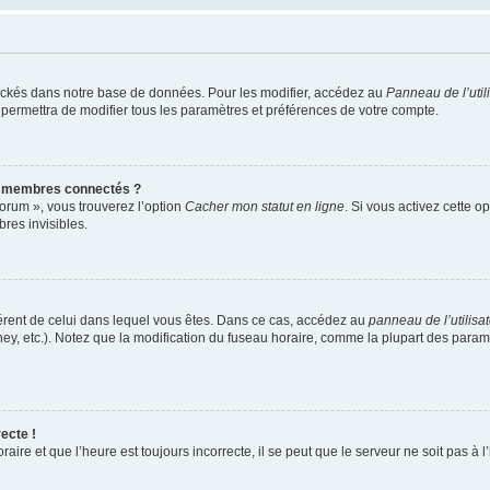
ockés dans notre base de données. Pour les modifier, accédez au
Panneau de l’util
 permettra de modifier tous les paramètres et préférences de votre compte.
s membres connectés ?
forum », vous trouverez l’option
Cacher mon statut en ligne
. Si vous activez cette o
es invisibles.
ifférent de celui dans lequel vous êtes. Dans ce cas, accédez au
panneau de l’utilisa
ney, etc.). Notez que la modification du fuseau horaire, comme la plupart des para
ecte !
aire et que l’heure est toujours incorrecte, il se peut que le serveur ne soit pas à