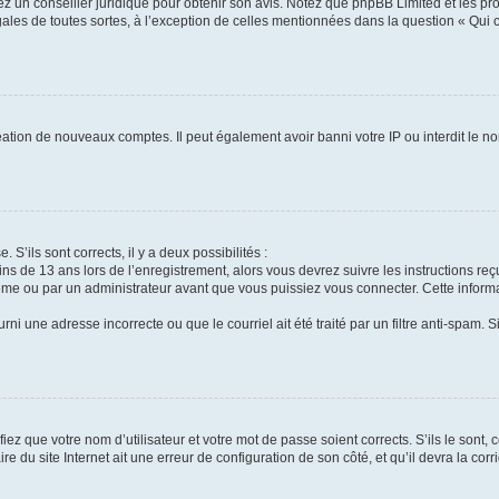
tez un conseiller juridique pour obtenir son avis. Notez que phpBB Limited et les pr
gales de toutes sortes, à l’exception de celles mentionnées dans la question « Qui
réation de nouveaux comptes. Il peut également avoir banni votre IP ou interdit le no
 S’ils sont corrects, il y a deux possibilités :
ins de 13 ans lors de l’enregistrement, alors vous devrez suivre les instructions r
me ou par un administrateur avant que vous puissiez vous connecter. Cette informat
rni une adresse incorrecte ou que le courriel ait été traité par un filtre anti-spam. S
iez que votre nom d’utilisateur et votre mot de passe soient corrects. S’ils le sont,
e du site Internet ait une erreur de configuration de son côté, et qu’il devra la corri