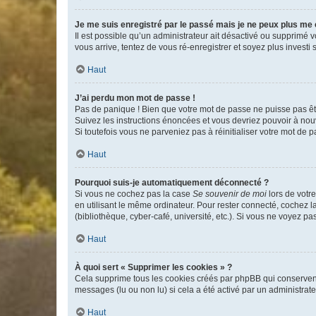
Je me suis enregistré par le passé mais je ne peux plus me
Il est possible qu’un administrateur ait désactivé ou supprimé 
vous arrive, tentez de vous ré-enregistrer et soyez plus investi s
Haut
J’ai perdu mon mot de passe !
Pas de panique ! Bien que votre mot de passe ne puisse pas être
Suivez les instructions énoncées et vous devriez pouvoir à no
Si toutefois vous ne parveniez pas à réinitialiser votre mot de 
Haut
Pourquoi suis-je automatiquement déconnecté ?
Si vous ne cochez pas la case
Se souvenir de moi
lors de votr
en utilisant le même ordinateur. Pour rester connecté, cochez 
(bibliothèque, cyber-café, université, etc.). Si vous ne voyez pa
Haut
À quoi sert « Supprimer les cookies » ?
Cela supprime tous les cookies créés par phpBB qui conservent v
messages (lu ou non lu) si cela a été activé par un administra
Haut