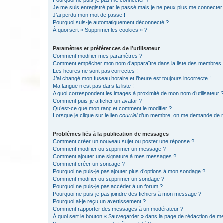
Pourquoi ne puis-je pas me connecter ?
Je me suis enregistré par le passé mais je ne peux plus me connecter
J’ai perdu mon mot de passe !
Pourquoi suis-je automatiquement déconnecté ?
À quoi sert « Supprimer les cookies » ?
Paramètres et préférences de l’utilisateur
Comment modifier mes paramètres ?
Comment empêcher mon nom d’apparaître dans la liste des membres
Les heures ne sont pas correctes !
J’ai changé mon fuseau horaire et l’heure est toujours incorrecte !
Ma langue n’est pas dans la liste !
A quoi correspondent les images à proximité de mon nom d’utilisateur 
Comment puis-je afficher un avatar ?
Qu’est-ce que mon rang et comment le modifier ?
Lorsque je clique sur le lien
courriel
d’un membre, on me demande de m
Problèmes liés à la publication de messages
Comment créer un nouveau sujet ou poster une réponse ?
Comment modifier ou supprimer un message ?
Comment ajouter une signature à mes messages ?
Comment créer un sondage ?
Pourquoi ne puis-je pas ajouter plus d’options à mon sondage ?
Comment modifier ou supprimer un sondage ?
Pourquoi ne puis-je pas accéder à un forum ?
Pourquoi ne puis-je pas joindre des fichiers à mon message ?
Pourquoi ai-je reçu un avertissement ?
Comment rapporter des messages à un modérateur ?
À quoi sert le bouton « Sauvegarder » dans la page de rédaction de 