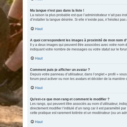
Ma langue n’est pas dans la liste !
La raison la plus probable est que l’administrateur n’ait pas 
d’installer la langue désirée. Si elle n’existe pas, n’hésitez pa
Haut
A quoi correspondent les images à proximité de mon nom d’u
Il y a deux images qui peuvent être associées avec votre nom d’
indiquant votre nombre de messages ou votre statut sur le fo
Haut
Comment puis-je afficher un avatar ?
Depuis votre panneau d’utilisateur, dans l’onglet « profil » vou
forum peut activer ou non les avatars et décider de la manière d
Haut
Qu’est-ce que mon rang et comment le modifier ?
Les rangs, qui peuvent être associés au nom d’utilisateur, ind
directement modifier l’intitulé d’un rang car il est paramétré p
cette pratique est rarement tolérée et un modérateur (ou un ad
Haut