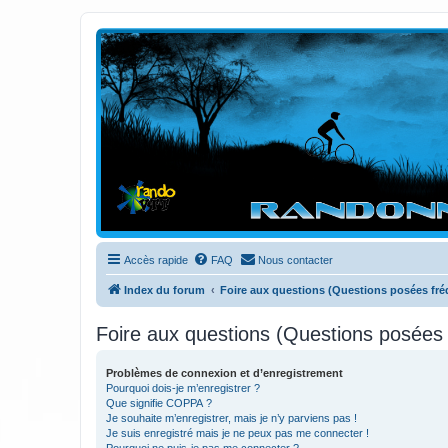
Randovttfree.fr
Bienvenue sur le site des randos vtt et pédestre de Bretagne . Bonne na
Accès rapide
FAQ
Nous contacter
Index du forum
Foire aux questions (Questions posées f
Foire aux questions (Questions posée
Problèmes de connexion et d’enregistrement
Pourquoi dois-je m’enregistrer ?
Que signifie COPPA ?
Je souhaite m’enregistrer, mais je n’y parviens pas !
Je suis enregistré mais je ne peux pas me connecter !