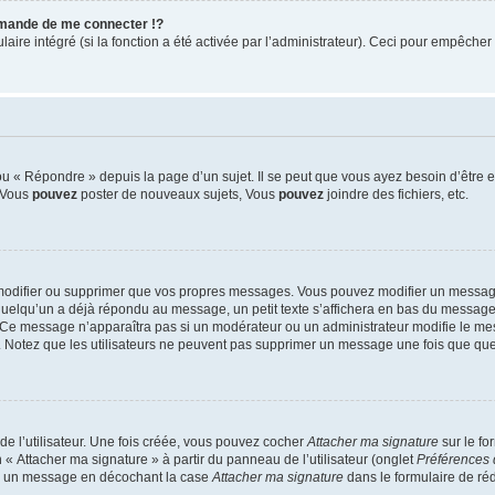
mande de me connecter !?
re intégré (si la fonction a été activée par l’administrateur). Ceci pour empêcher l’u
 « Répondre » depuis la page d’un sujet. Il se peut que vous ayez besoin d’être e
: Vous
pouvez
poster de nouveaux sujets, Vous
pouvez
joindre des fichiers, etc.
modifier ou supprimer que vos propres messages. Vous pouvez modifier un message
lqu’un a déjà répondu au message, un petit texte s’affichera en bas du message ind
n. Ce message n’apparaîtra pas si un modérateur ou un administrateur modifie le mes
ive. Notez que les utilisateurs ne peuvent pas supprimer un message une fois que qu
e l’utilisateur. Une fois créée, vous pouvez cocher
Attacher ma signature
sur le fo
 « Attacher ma signature » à partir du panneau de l’utilisateur (onglet
Préférences 
 à un message en décochant la case
Attacher ma signature
dans le formulaire de ré