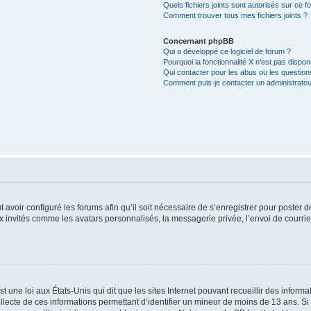
Quels fichiers joints sont autorisés sur ce f
Comment trouver tous mes fichiers joints ?
Concernant phpBB
Qui a développé ce logiciel de forum ?
Pourquoi la fonctionnalité X n’est pas dispon
Qui contacter pour les abus ou les questio
Comment puis-je contacter un administrateu
t avoir configuré les forums afin qu’il soit nécessaire de s’enregistrer pour poster
x invités comme les avatars personnalisés, la messagerie privée, l’envoi de courri
t une loi aux États-Unis qui dit que les sites Internet pouvant recueillir des infor
ollecte de ces informations permettant d’identifier un mineur de moins de 13 ans. S