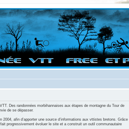
vigation sur le site et bonnes randos dans l'Ouest !
 et VTT. Des randonnées morbihannaises aux étapes de montagne du Tour de
envie de se dépasser.
en 2004, afin d’apporter une source d’informations aux vttistes bretons. Grâce
ait progressivement évoluer le site et a construit un outil communautaire