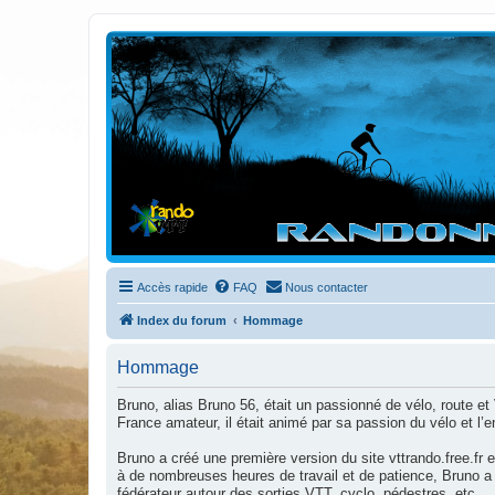
Randovttfree.fr
Bienvenue sur le site des randos vtt et pédestre de Bretagne . Bonne na
Accès rapide
FAQ
Nous contacter
Index du forum
Hommage
Hommage
Bruno, alias Bruno 56, était un passionné de vélo, route
France amateur, il était animé par sa passion du vélo et l’
Bruno a créé une première version du site vttrando.free.fr 
à de nombreuses heures de travail et de patience, Bruno a f
fédérateur autour des sorties VTT, cyclo, pédestres, etc.