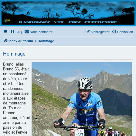
Randovttfree.fr
Bienvenue sur le site des randos vtt et pédestre de Bretagne . Bonne navigation sur le site
et bonnes randos dans l'Ouest !
FAQ
Nous contacter
S’enregistrer
Connexion
Index du forum
Hommage
Hommage
Bruno, alias
Bruno 56, était
un passionné
de vélo, route
et VTT. Des
randonnées
morbihannaise
s aux étapes
de montagne
du Tour de
France
amateur, il était
animé par sa
passion du
vélo et l’envie