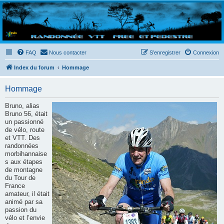
Randovttfree.fr
Bienvenue sur le site des randos vtt et pédestre de Bretagne . Bonne navigation sur le site
et bonnes randos dans l'Ouest !
FAQ
Nous contacter
S’enregistrer
Connexion
Index du forum
Hommage
Hommage
Bruno, alias
Bruno 56, était
un passionné
de vélo, route
et VTT. Des
randonnées
morbihannaise
s aux étapes
de montagne
du Tour de
France
amateur, il était
animé par sa
passion du
vélo et l’envie