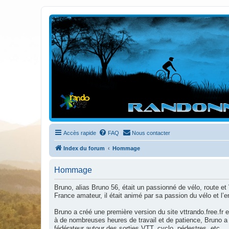
Randovttfree.fr
Bienvenue sur le site des randos vtt et pédestre de Bretagne . Bonne na
Accès rapide
FAQ
Nous contacter
Index du forum
Hommage
Hommage
Bruno, alias Bruno 56, était un passionné de vélo, route
France amateur, il était animé par sa passion du vélo et l’
Bruno a créé une première version du site vttrando.free.fr 
à de nombreuses heures de travail et de patience, Bruno a f
fédérateur autour des sorties VTT, cyclo, pédestres, etc.