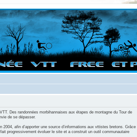
vigation sur le site et bonnes randos dans l'Ouest !
 et VTT. Des randonnées morbihannaises aux étapes de montagne du Tour de
envie de se dépasser.
en 2004, afin d’apporter une source d’informations aux vttistes bretons. Grâce
ait progressivement évoluer le site et a construit un outil communautaire