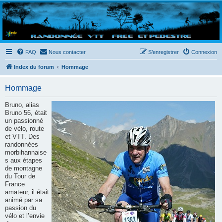
Randovttfree.fr
Bienvenue sur le site des randos vtt et pédestre de Bretagne . Bonne navigation sur le site
et bonnes randos dans l'Ouest !
FAQ
Nous contacter
S’enregistrer
Connexion
Index du forum
Hommage
Hommage
Bruno, alias
Bruno 56, était
un passionné
de vélo, route
et VTT. Des
randonnées
morbihannaise
s aux étapes
de montagne
du Tour de
France
amateur, il était
animé par sa
passion du
vélo et l’envie