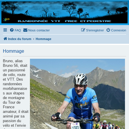
Randovttfree.fr
Bienvenue sur le site des randos vtt et pédestre de Bretagne . Bonne navigation sur le site
et bonnes randos dans l'Ouest !
FAQ
Nous contacter
S’enregistrer
Connexion
Index du forum
Hommage
Hommage
Bruno, alias
Bruno 56, était
un passionné
de vélo, route
et VTT. Des
randonnées
morbihannaise
s aux étapes
de montagne
du Tour de
France
amateur, il était
animé par sa
passion du
vélo et l’envie