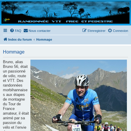
Randovttfree.fr
Bienvenue sur le site des randos vtt et pédestre de Bretagne . Bonne navigation sur le site
et bonnes randos dans l'Ouest !
FAQ
Nous contacter
S’enregistrer
Connexion
Index du forum
Hommage
Hommage
Bruno, alias
Bruno 56, était
un passionné
de vélo, route
et VTT. Des
randonnées
morbihannaise
s aux étapes
de montagne
du Tour de
France
amateur, il était
animé par sa
passion du
vélo et l’envie