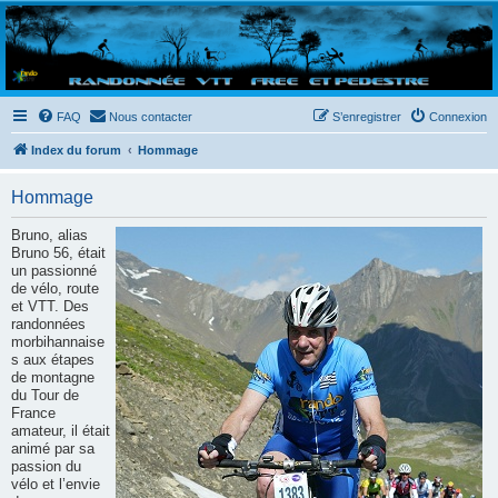
Randovttfree.fr
Bienvenue sur le site des randos vtt et pédestre de Bretagne . Bonne navigation sur le site
et bonnes randos dans l'Ouest !
FAQ
Nous contacter
S’enregistrer
Connexion
Index du forum
Hommage
Hommage
Bruno, alias
Bruno 56, était
un passionné
de vélo, route
et VTT. Des
randonnées
morbihannaise
s aux étapes
de montagne
du Tour de
France
amateur, il était
animé par sa
passion du
vélo et l’envie