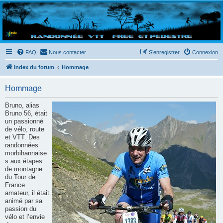
Randovttfree.fr
Bienvenue sur le site des randos vtt et pédestre de Bretagne . Bonne navigation sur le site
et bonnes randos dans l'Ouest !
FAQ
Nous contacter
S’enregistrer
Connexion
Index du forum
Hommage
Hommage
Bruno, alias
Bruno 56, était
un passionné
de vélo, route
et VTT. Des
randonnées
morbihannaise
s aux étapes
de montagne
du Tour de
France
amateur, il était
animé par sa
passion du
vélo et l’envie