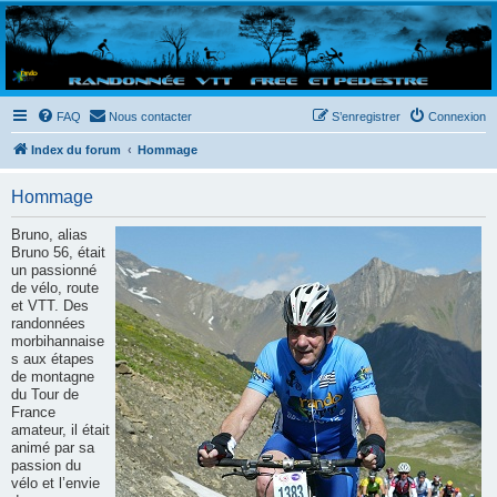
Randovttfree.fr
Bienvenue sur le site des randos vtt et pédestre de Bretagne . Bonne navigation sur le site
et bonnes randos dans l'Ouest !
FAQ
Nous contacter
S’enregistrer
Connexion
Index du forum
Hommage
Hommage
Bruno, alias
Bruno 56, était
un passionné
de vélo, route
et VTT. Des
randonnées
morbihannaise
s aux étapes
de montagne
du Tour de
France
amateur, il était
animé par sa
passion du
vélo et l’envie