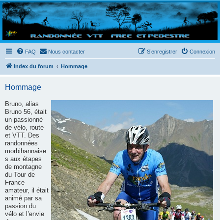
Randovttfree.fr
Bienvenue sur le site des randos vtt et pédestre de Bretagne . Bonne navigation sur le site
et bonnes randos dans l'Ouest !
FAQ
Nous contacter
S’enregistrer
Connexion
Index du forum
Hommage
Hommage
Bruno, alias
Bruno 56, était
un passionné
de vélo, route
et VTT. Des
randonnées
morbihannaise
s aux étapes
de montagne
du Tour de
France
amateur, il était
animé par sa
passion du
vélo et l’envie