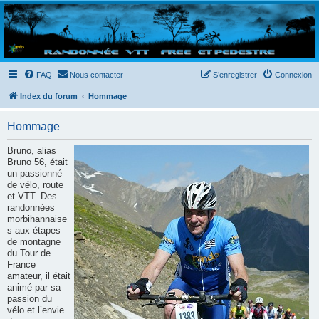
Randovttfree.fr
Bienvenue sur le site des randos vtt et pédestre de Bretagne . Bonne navigation sur le site
et bonnes randos dans l'Ouest !
FAQ
Nous contacter
S’enregistrer
Connexion
Index du forum
Hommage
Hommage
Bruno, alias
Bruno 56, était
un passionné
de vélo, route
et VTT. Des
randonnées
morbihannaise
s aux étapes
de montagne
du Tour de
France
amateur, il était
animé par sa
passion du
vélo et l’envie