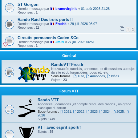
ST Gorgon
Dernier message par
brunovirginie
«
01 août 2026 21:28
Réponses :
1
Rando Raid Des trois ports !!
Dernier message par
Fred44
«
29 juil. 2026 08:07
Réponses :
11
1
2
Circuits permanents Caden &Co
Dernier message par
Jm29
«
27 juil. 2026 06:51
Réponses :
1
Général
RandoVTTFree.fr
Nouveautés,tutorials, annonces, et discussions au sujet
du site et du forum,idées ,bugs etc etc
Sous-forums :
Tuto
,
Annonces
,
Idées
Sujets :
23
Forum VTT
Rando VTT
Annonces , demandes ,et compte rendu des randos , un grand
classique du forum .
Sous-forums :
2021
,
2022
,
2023
,
2024
,
2025
,
2026
Sujets :
749
VTT avec esprit sportif
Sujets :
35