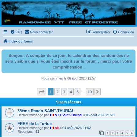
Randovttfree.fr
Bienvenue sur le site des randos vtt et pédestre de Bretagne . Bonne navigation sur le site
et bonnes randos dans l'Ouest !
FAQ
Nous contacter
S’enregistrer
Connexion
Index du forum
Bonjour. A compter de ce jour. le calendrier des randonnées ne
sera visible que si vous êtes inscrit sur le forum , merci pour votre
compréhension .
Nous sommes le 06 août 2026 12:57
Page
1
sur
10
1
2
3
4
5
10
Suivante
…
Sujets récents
35ème Rando SAINT-THURIAL
Dernier message par
VTTSaint-Thurial
«
05 août 2026 21:28
FREE de la Tortue
Dernier message par
sil
«
04 août 2026 21:02
Réponses :
51
1
2
3
4
5
6