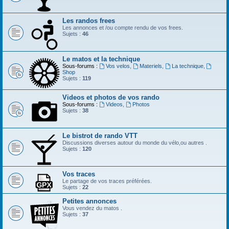
Les randos frees
Les annonces et /ou compte rendu de vos frees.
Sujets :
46
Le matos et la technique
Sous-forums :
Vos velos
,
Materiels
,
La technique
,
Shop
Sujets :
119
Videos et photos de vos rando
Sous-forums :
Videos
,
Photos
Sujets :
38
Le bistrot de rando VTT
Discussions diverses autour du monde du vélo,ou autres .
Sujets :
120
Vos traces
Le partage de vos traces préférées.
Sujets :
22
Petites annonces
Vous vendez du matos .
Sujets :
37