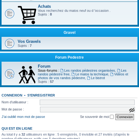
Achats
Vous recherchez du matos neuf ou d 'occasion .
Sujets :
8
Gravel
Vos Gravels
Sujets :
7
Forum Pedestre
Forum
Sous-forums :
Les randos pédestres organisées
,
Les
randos pédestre free
,
Le matos la technique
,
Vidéos et
photos de vos randos pédestre
,
Le bistrot
Sujets :
57
CONNEXION
•
S’ENREGISTRER
Nom d’utilisateur :
Mot de passe :
a
f
J’ai oublié mon mot de passe
Se souvenir de moi
f
i
c
QUI EST EN LIGNE
h
e
Au total il y a
32
utilisateurs en ligne : 5 enregistrés, 0 invisible et 27 invités (d’après le
r
nombre d’utilisateurs actifs ces 5 dernières minutes)