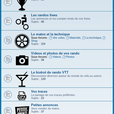
Les randos frees
Les annonces et /ou compte rendu de vos frees.
Sujets :
46
Le matos et la technique
Sous-forums :
Vos velos
,
Materiels
,
La technique
,
Shop
Sujets :
119
Videos et photos de vos rando
Sous-forums :
Videos
,
Photos
Sujets :
38
Le bistrot de rando VTT
Discussions diverses autour du monde du vélo,ou autres .
Sujets :
120
Vos traces
Le partage de vos traces préférées.
Sujets :
22
Petites annonces
Vous vendez du matos .
Sujets :
37