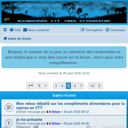
Randovttfree.fr
Bienvenue sur le site des randos vtt et pédestre de Bretagne . Bonne navigation sur le site
et bonnes randos dans l'Ouest !
FAQ
Nous contacter
S’enregistrer
Connexion
Index du forum
Bonjour. A compter de ce jour. le calendrier des randonnées ne
sera visible que si vous êtes inscrit sur le forum , merci pour votre
compréhension .
Nous sommes le 08 août 2026 16:55
Page
5
sur
10
1
3
4
5
6
7
10
Précédente
Suivante
…
…
Sujets récents
Mon retour détaillé sur les compléments alimentaires pour la
reprise en VTT
Dernier message par
Orton
«
30 juin 2026 09:42
je me présente
Dernier message par
Orton
«
30 juin 2026 09:40
Réponses :
149