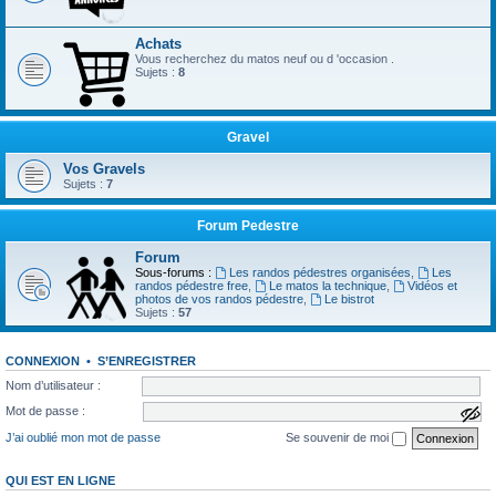
Achats
Vous recherchez du matos neuf ou d 'occasion .
Sujets :
8
Gravel
Vos Gravels
Sujets :
7
Forum Pedestre
Forum
Sous-forums :
Les randos pédestres organisées
,
Les
randos pédestre free
,
Le matos la technique
,
Vidéos et
photos de vos randos pédestre
,
Le bistrot
Sujets :
57
CONNEXION
•
S’ENREGISTRER
Nom d’utilisateur :
Mot de passe :
a
f
J’ai oublié mon mot de passe
Se souvenir de moi
f
i
c
QUI EST EN LIGNE
h