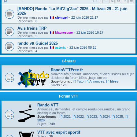
1
12
13
14
15
…
[RANDO] Rando "La Mil'Zig'Zac" 2026 - Milizac 29 - 21 juin
2026
Dernier message par
clemgel
«
22 juin 2026 21:17
Réponses :
6
Avis freins TRP
Dernier message par
Mauresque
«
22 juin 2026 16:17
Réponses :
5
rando vtt Guidel 2026
Dernier message par
asterix
«
22 juin 2026 08:15
Réponses :
4
Général
RandoVTTFree.fr
Nouveautés,tutorials, annonces, et discussions au sujet
du site et du forum,idées ,bugs etc etc
Sous-forums :
Tuto
,
Annonces
,
Idées
Sujets :
23
Forum VTT
Rando VTT
Annonces , demandes ,et compte rendu des randos , un grand
classique du forum .
Sous-forums :
2021
,
2022
,
2023
,
2024
,
2025
,
2026
Sujets :
749
VTT avec esprit sportif
Sujets :
35