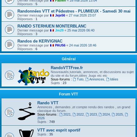
Dernier message par
Fabien
«
28 mai 2026 13:04
Réponses :
5
Randonnées VTT et Pédestres - PLUMIEUX - Samedi 30 mai
Dernier message par
Jeje56
«
27 mai 2026 23:07
Réponses :
1
RANDO STERHUEN MONTERBLANC
Dernier message par
Jm29
«
25 mai 2026 06:40
Réponses :
3
Randos de KERVIGNAC
Dernier message par
PAU56
«
24 mai 2026 18:46
Réponses :
6
Général
RandoVTTFree.fr
Nouveautés,tutorials, annonces, et discussions au sujet
du site et du forum,idées ,bugs etc etc
Sous-forums :
Tuto
,
Annonces
,
Idées
Sujets :
23
Forum VTT
Rando VTT
Annonces , demandes ,et compte rendu des randos , un grand
classique du forum .
Sous-forums :
2021
,
2022
,
2023
,
2024
,
2025
,
2026
Sujets :
749
VTT avec esprit sportif
Sujets :
35