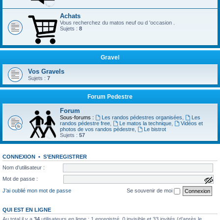
Achats
Vous recherchez du matos neuf ou d 'occasion .
Sujets :
8
Gravel
Vos Gravels
Sujets :
7
Forum Pedestre
Forum
Sous-forums :
Les randos pédestres organisées
,
Les
randos pédestre free
,
Le matos la technique
,
Vidéos et
photos de vos randos pédestre
,
Le bistrot
Sujets :
57
CONNEXION
•
S’ENREGISTRER
Nom d’utilisateur :
Mot de passe :
a
f
J’ai oublié mon mot de passe
Se souvenir de moi
f
i
c
QUI EST EN LIGNE
h
e
Au total il y a
34
utilisateurs en ligne : 1 enregistré, 0 invisible et 33 invités (d’après le