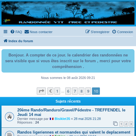
Randovttfree.fr
Bienvenue sur le site des randos vtt et pédestre de Bretagne . Bonne navigation sur le site
et bonnes randos dans l'Ouest !
FAQ
Nous contacter
S’enregistrer
Connexion
Index du forum
Bonjour. A compter de ce jour. le calendrier des randonnées ne
sera visible que si vous êtes inscrit sur le forum , merci pour votre
compréhension .
Nous sommes le 08 août 2026 09:21
Page
10
sur
10
1
6
7
8
9
10
Précédente
…
Sujets récents
20ème Rando/Randuro/Gravel/Pédestre - TREFFENDEL le
Jeudi 14 mai
Dernier message par
Bisiklet35
«
28 mai 2026 21:28
Réponses :
24
1
2
3
Randos ligeriennes et normandes qui valent le deplacement