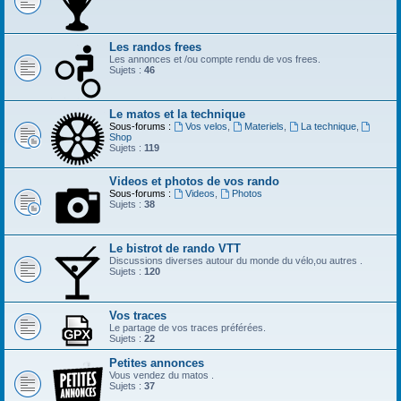
Les randos frees
Les annonces et /ou compte rendu de vos frees.
Sujets :
46
Le matos et la technique
Sous-forums :
Vos velos
,
Materiels
,
La technique
,
Shop
Sujets :
119
Videos et photos de vos rando
Sous-forums :
Videos
,
Photos
Sujets :
38
Le bistrot de rando VTT
Discussions diverses autour du monde du vélo,ou autres .
Sujets :
120
Vos traces
Le partage de vos traces préférées.
Sujets :
22
Petites annonces
Vous vendez du matos .
Sujets :
37