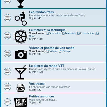
Les randos frees
Les annonces et /ou compte rendu de vos frees.
Sujets :
46
Le matos et la technique
Sous-forums :
Vos velos
,
Materiels
,
La technique
,
Shop
Sujets :
119
Videos et photos de vos rando
Sous-forums :
Videos
,
Photos
Sujets :
38
Le bistrot de rando VTT
Discussions diverses autour du monde du vélo,ou autres .
Sujets :
120
Vos traces
Le partage de vos traces préférées.
Sujets :
22
Petites annonces
Vous vendez du matos .
Sujets :
37