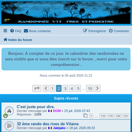
Randovttfree.fr
Bienvenue sur le site des randos vtt et pédestre de Bretagne . Bonne navigation sur le site
et bonnes randos dans l'Ouest !
FAQ
Nous contacter
S’enregistrer
Connexion
Index du forum
Bonjour. A compter de ce jour. le calendrier des randonnées ne
sera visible que si vous êtes inscrit sur le forum , merci pour votre
compréhension .
Nous sommes le 06 août 2026 21:22
Page
2
sur
10
1
2
3
4
5
10
Précédente
Suivante
…
Sujets récents
C'est juste pour dire.
Dernier message par
DOM
«
25 juil. 2026 07:43
Réponses :
1209
1
118
119
120
121
…
32 ème rando des rives de Vilaine
Dernier message par
Jakijako
«
18 juil. 2026 09:33