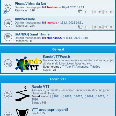
Photo/Video du Net
Dernier message par
Toolman
«
16 juil. 2026 19:21
Réponses :
120
1
10
11
12
13
…
Anniversaire
Dernier message par
latortue
«
15 juil. 2026 19:31
Réponses :
294
1
27
28
29
30
…
[RANDO] Saint Thurien
Dernier message par
stephane29
«
11 juil. 2026 21:10
Réponses :
8
Général
RandoVTTFree.fr
Nouveautés,tutorials, annonces, et discussions au sujet
du site et du forum,idées ,bugs etc etc
Sous-forums :
Tuto
,
Annonces
,
Idées
Sujets :
23
Forum VTT
Rando VTT
Annonces , demandes ,et compte rendu des randos , un grand
classique du forum .
Sous-forums :
2021
,
2022
,
2023
,
2024
,
2025
,
2026
Sujets :
749
VTT avec esprit sportif
Sujets :
35