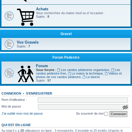
Achats
Vous recherchez du matos neuf ou d 'occasion .
Sujets :
8
Gravel
Vos Gravels
Sujets :
7
Forum Pedestre
Forum
Sous-forums :
Les randos pédestres organisées
,
Les
randos pédestre free
,
Le matos la technique
,
Vidéos et
photos de vos randos pédestre
,
Le bistrot
Sujets :
57
CONNEXION
•
S’ENREGISTRER
Nom d’utilisateur :
Mot de passe :
a
f
J’ai oublié mon mot de passe
Se souvenir de moi
f
i
c
QUI EST EN LIGNE
h
e
Au total il y a
28
utilisateurs en ligne : 3 enregistrés, 0 invisible et 25 invités (d’après le