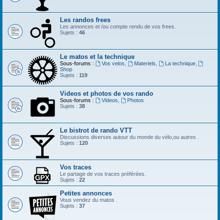
Les randos frees
Les annonces et /ou compte rendu de vos frees.
Sujets :
46
Le matos et la technique
Sous-forums :
Vos velos
,
Materiels
,
La technique
,
Shop
Sujets :
119
Videos et photos de vos rando
Sous-forums :
Videos
,
Photos
Sujets :
38
Le bistrot de rando VTT
Discussions diverses autour du monde du vélo,ou autres .
Sujets :
120
Vos traces
Le partage de vos traces préférées.
Sujets :
22
Petites annonces
Vous vendez du matos .
Sujets :
37