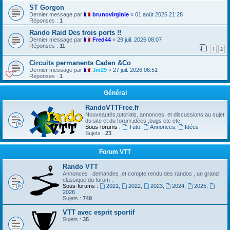
ST Gorgon
Dernier message par
brunovirginie
«
01 août 2026 21:28
Réponses :
1
Rando Raid Des trois ports !!
Dernier message par
Fred44
«
29 juil. 2026 08:07
Réponses :
11
1
2
Circuits permanents Caden &Co
Dernier message par
Jm29
«
27 juil. 2026 06:51
Réponses :
1
Général
RandoVTTFree.fr
Nouveautés,tutorials, annonces, et discussions au sujet
du site et du forum,idées ,bugs etc etc
Sous-forums :
Tuto
,
Annonces
,
Idées
Sujets :
23
Forum VTT
Rando VTT
Annonces , demandes ,et compte rendu des randos , un grand
classique du forum .
Sous-forums :
2021
,
2022
,
2023
,
2024
,
2025
,
2026
Sujets :
749
VTT avec esprit sportif
Sujets :
35