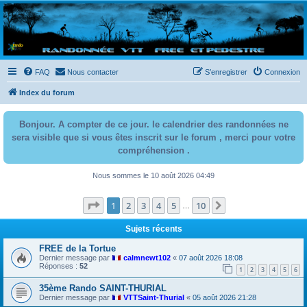
Randovttfree.fr
Bienvenue sur le site des randos vtt et pédestre de Bretagne . Bonne navigation sur le site
et bonnes randos dans l'Ouest !
FAQ
Nous contacter
S’enregistrer
Connexion
Index du forum
Bonjour. A compter de ce jour. le calendrier des randonnées ne
sera visible que si vous êtes inscrit sur le forum , merci pour votre
compréhension .
Nous sommes le 10 août 2026 04:49
Page
1
sur
10
1
2
3
4
5
10
Suivante
…
Sujets récents
FREE de la Tortue
Dernier message par
calmnewt102
«
07 août 2026 18:08
Réponses :
52
1
2
3
4
5
6
35ème Rando SAINT-THURIAL
Dernier message par
VTTSaint-Thurial
«
05 août 2026 21:28