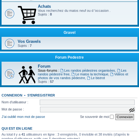
Achats
Vous recherchez du matos neuf ou d 'occasion .
Sujets :
8
Gravel
Vos Gravels
Sujets :
7
Forum Pedestre
Forum
Sous-forums :
Les randos pédestres organisées
,
Les
randos pédestre free
,
Le matos la technique
,
Vidéos et
photos de vos randos pédestre
,
Le bistrot
Sujets :
57
CONNEXION
•
S’ENREGISTRER
Nom d’utilisateur :
Mot de passe :
a
f
J’ai oublié mon mot de passe
Se souvenir de moi
f
i
c
QUI EST EN LIGNE
h
e
Au total il y a
41
utilisateurs en ligne : 3 enregistrés, 0 invisible et 38 invités (d’après le
r
nombre d’utilisateurs actifs ces 5 dernières minutes)