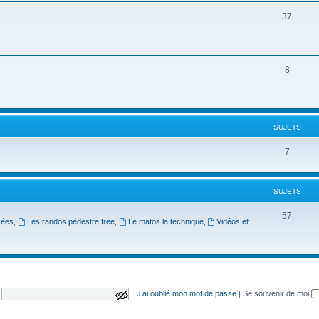
j
S
37
s
e
u
t
j
S
8
s
e
.
u
t
j
s
e
SUJETS
t
S
7
s
u
j
SUJETS
e
S
57
sées
,
Les randos pédestre free
,
Le matos la technique
,
Vidéos et
t
u
s
j
e
t
J’ai oublié mon mot de passe
|
Se souvenir de moi
afficher le mot de passe
s