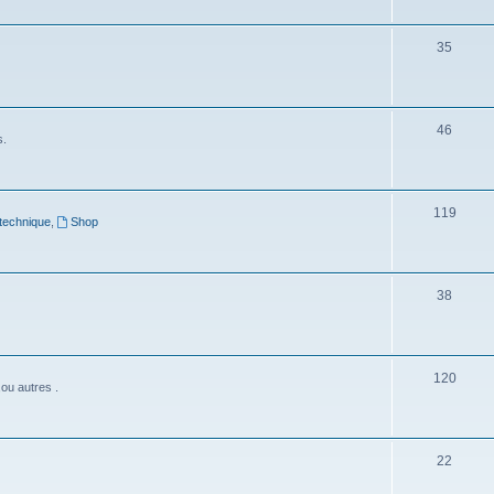
j
S
35
e
u
t
j
s
S
46
e
s.
u
t
j
s
S
119
e
technique
,
Shop
u
t
j
s
S
38
e
u
t
j
s
S
120
e
ou autres .
u
t
j
s
S
22
e
u
t