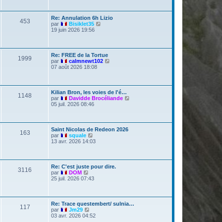
e
r
e
i
r
m
s
e
l
e
r
e
s
D
Re: Annulation 6h Lizio
s
M
453
s
m
d
e
V
par
Bisiklet35
s
e
e
r
o
19 juin 2026 19:56
a
e
s
r
a
n
i
g
s
n
i
r
e
a
i
s
e
l
g
g
e
r
e
D
Re: FREE de la Tortue
M
e
r
1999
s
m
d
e
e
V
par
calmnewt102
m
e
e
r
o
07 août 2026 18:08
e
e
s
r
a
n
i
s
s
s
n
i
r
s
a
i
s
e
l
g
a
g
e
r
e
D
Kilian Bron, les voies de l'é…
g
M
e
r
1148
s
m
d
e
e
V
par
Davidde Brocéliande
e
m
e
e
r
o
05 juil. 2026 08:46
e
e
s
r
a
n
i
s
s
s
n
i
r
s
a
i
s
e
l
g
a
g
e
r
e
D
Saint Nicolas de Redeon 2026
g
M
e
r
163
s
m
d
e
e
V
par
squale
e
m
e
e
r
o
13 avr. 2026 14:03
e
e
s
r
a
n
i
s
s
s
n
i
r
s
a
i
s
e
l
g
a
g
e
r
e
D
Re: C'est juste pour dire.
g
M
e
r
3116
s
m
d
e
e
V
par
DOM
e
m
e
e
r
o
25 juil. 2026 07:43
e
e
s
r
a
n
i
s
s
s
n
i
r
s
a
i
s
e
l
g
a
g
e
r
e
D
Re: Trace questembert/ sulnia…
g
M
e
r
117
s
m
d
e
e
V
par
Jm29
e
m
e
e
r
o
03 avr. 2026 04:52
e
e
s
r
a
n
i