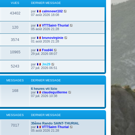
VUES
DERNIER MESSAGE
D
par
calmnewt102
V
43402
e
07 août 2026 18:08
r
u
n
D
par
VTTSaint-Thurial
i
V
120
e
e
05 août 2026 21:28
e
r
r
u
n
s
m
D
par
brunovirginie
V
3574
i
e
e
01 août 2026 21:28
e
e
s
r
r
u
s
n
D
par
Fred44
s
m
a
V
10965
i
e
29 juil. 2026 08:07
e
g
e
e
r
s
e
r
u
n
s
s
m
D
par
Jm29
i
a
V
5243
e
e
e
27 juil. 2026 06:51
e
g
s
r
r
e
u
s
n
s
m
a
i
e
MESSAGES
DERNIER MESSAGE
g
e
e
s
e
r
s
D
6 heures vtt lizio
s
m
a
M
168
e
V
par
claudeguillerme
e
g
r
o
07 juil. 2026 10:38
s
e
e
n
i
s
i
r
a
s
e
l
g
r
e
e
s
m
d
MESSAGES
DERNIER MESSAGE
e
e
s
r
a
D
35ème Rando SAINT-THURIAL
s
n
M
7017
e
V
par
VTTSaint-Thurial
a
i
g
r
o
05 août 2026 21:28
g
e
e
n
i