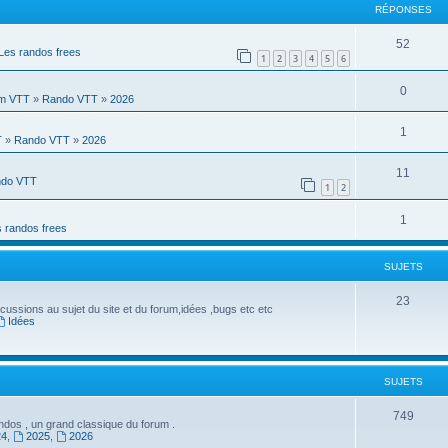
RÉPONSES
R
52
Les randos frees
1
2
3
4
5
6
é
R
0
p
m VTT
»
Rando VTT
»
2026
é
o
R
1
T
»
Rando VTT
»
2026
p
n
é
o
R
11
s
do VTT
p
1
2
n
é
e
o
R
1
s
p
s
 randos frees
n
é
e
o
s
SUJETS
p
s
n
e
o
S
23
s
cussions au sujet du site et du forum,idées ,bugs etc etc
s
Idées
n
u
e
s
j
s
e
e
SUJETS
s
t
S
749
dos , un grand classique du forum .
s
24
,
2025
,
2026
u