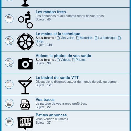
Les randos frees
Les annonces et /ou compte rendu de vos frees.
Sujets :
46
Le matos et la technique
Sous-forums :
Vos velos
,
Materiels
,
La technique
,
Shop
Sujets :
119
Videos et photos de vos rando
Sous-forums :
Videos
,
Photos
Sujets :
38
Le bistrot de rando VTT
Discussions diverses autour du monde du vélo,ou autres .
Sujets :
120
Vos traces
Le partage de vos traces préférées.
Sujets :
22
Petites annonces
Vous vendez du matos .
Sujets :
37