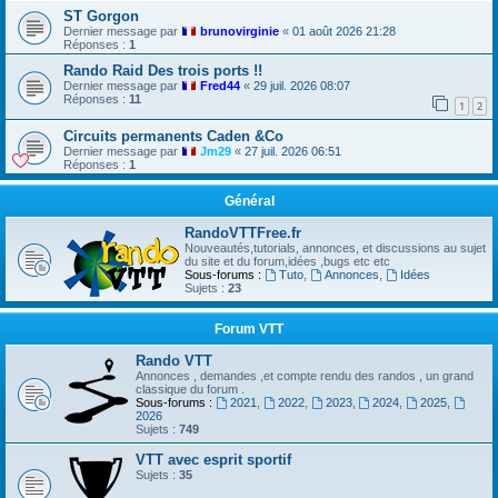
ST Gorgon
Dernier message par
brunovirginie
«
01 août 2026 21:28
Réponses :
1
Rando Raid Des trois ports !!
Dernier message par
Fred44
«
29 juil. 2026 08:07
Réponses :
11
1
2
Circuits permanents Caden &Co
Dernier message par
Jm29
«
27 juil. 2026 06:51
Réponses :
1
Général
RandoVTTFree.fr
Nouveautés,tutorials, annonces, et discussions au sujet
du site et du forum,idées ,bugs etc etc
Sous-forums :
Tuto
,
Annonces
,
Idées
Sujets :
23
Forum VTT
Rando VTT
Annonces , demandes ,et compte rendu des randos , un grand
classique du forum .
Sous-forums :
2021
,
2022
,
2023
,
2024
,
2025
,
2026
Sujets :
749
VTT avec esprit sportif
Sujets :
35