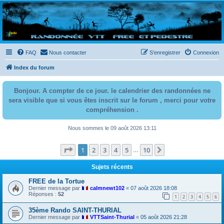
Randovttfree.fr
Bienvenue sur le site des randos vtt et pédestre de Bretagne . Bonne navigation sur le site
et bonnes randos dans l'Ouest !
FAQ
Nous contacter
S’enregistrer
Connexion
Index du forum
Bonjour. A compter de ce jour. le calendrier des randonnées ne
sera visible que si vous êtes inscrit sur le forum , merci pour votre
compréhension .
Nous sommes le 09 août 2026 13:11
Page
1
sur
10
1
2
3
4
5
10
Suivante
…
Sujets récents
FREE de la Tortue
Dernier message par
calmnewt102
«
07 août 2026 18:08
Réponses :
52
1
2
3
4
5
6
35ème Rando SAINT-THURIAL
Dernier message par
VTTSaint-Thurial
«
05 août 2026 21:28