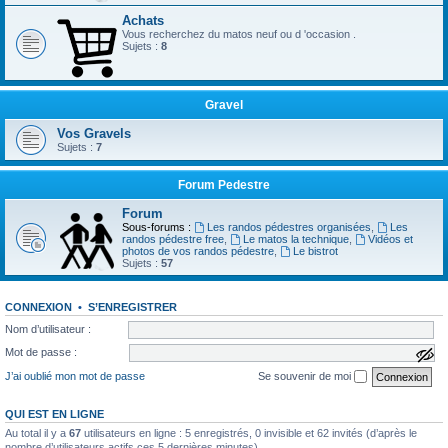
Achats
Vous recherchez du matos neuf ou d 'occasion .
Sujets :
8
Gravel
Vos Gravels
Sujets :
7
Forum Pedestre
Forum
Sous-forums :
Les randos pédestres organisées
,
Les
randos pédestre free
,
Le matos la technique
,
Vidéos et
photos de vos randos pédestre
,
Le bistrot
Sujets :
57
CONNEXION
•
S’ENREGISTRER
Nom d’utilisateur :
Mot de passe :
a
f
J’ai oublié mon mot de passe
Se souvenir de moi
f
i
c
QUI EST EN LIGNE
h
e
Au total il y a
67
utilisateurs en ligne : 5 enregistrés, 0 invisible et 62 invités (d’après le
r
nombre d’utilisateurs actifs ces 5 dernières minutes)