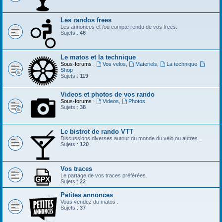
Les randos frees
Les annonces et /ou compte rendu de vos frees.
Sujets :
46
Le matos et la technique
Sous-forums :
Vos velos
,
Materiels
,
La technique
,
Shop
Sujets :
119
Videos et photos de vos rando
Sous-forums :
Videos
,
Photos
Sujets :
38
Le bistrot de rando VTT
Discussions diverses autour du monde du vélo,ou autres .
Sujets :
120
Vos traces
Le partage de vos traces préférées.
Sujets :
22
Petites annonces
Vous vendez du matos .
Sujets :
37