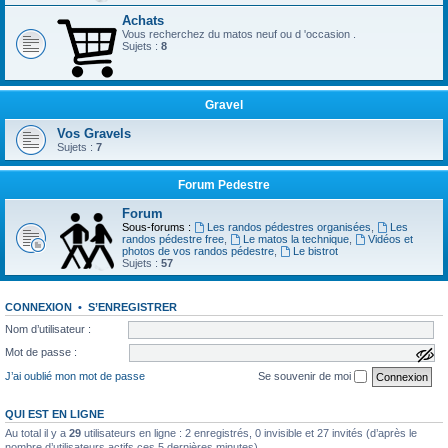
Achats
Vous recherchez du matos neuf ou d 'occasion .
Sujets :
8
Gravel
Vos Gravels
Sujets :
7
Forum Pedestre
Forum
Sous-forums :
Les randos pédestres organisées
,
Les
randos pédestre free
,
Le matos la technique
,
Vidéos et
photos de vos randos pédestre
,
Le bistrot
Sujets :
57
CONNEXION
•
S’ENREGISTRER
Nom d’utilisateur :
Mot de passe :
a
f
J’ai oublié mon mot de passe
Se souvenir de moi
f
i
c
QUI EST EN LIGNE
h
e
Au total il y a
29
utilisateurs en ligne : 2 enregistrés, 0 invisible et 27 invités (d’après le
r
nombre d’utilisateurs actifs ces 5 dernières minutes)