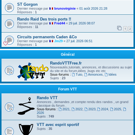
ST Gorgon
Dernier message par
brunovirginie
«
01 août 2026 21:28
Réponses :
1
Rando Raid Des trois ports !!
Dernier message par
Fred44
«
29 juil. 2026 08:07
Réponses :
11
1
2
Circuits permanents Caden &Co
Dernier message par
Jm29
«
27 juil. 2026 06:51
Réponses :
1
Général
RandoVTTFree.fr
Nouveautés,tutorials, annonces, et discussions au sujet
du site et du forum,idées ,bugs etc etc
Sous-forums :
Tuto
,
Annonces
,
Idées
Sujets :
23
Forum VTT
Rando VTT
Annonces , demandes ,et compte rendu des randos , un grand
classique du forum .
Sous-forums :
2021
,
2022
,
2023
,
2024
,
2025
,
2026
Sujets :
749
VTT avec esprit sportif
Sujets :
35