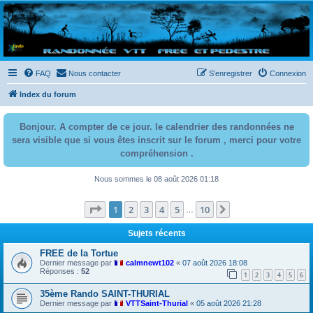
Randovttfree.fr
Bienvenue sur le site des randos vtt et pédestre de Bretagne . Bonne navigation sur le site
et bonnes randos dans l'Ouest !
FAQ
Nous contacter
S’enregistrer
Connexion
Index du forum
Bonjour. A compter de ce jour. le calendrier des randonnées ne
sera visible que si vous êtes inscrit sur le forum , merci pour votre
compréhension .
Nous sommes le 08 août 2026 01:18
Page
1
sur
10
1
2
3
4
5
10
Suivante
…
Sujets récents
FREE de la Tortue
Dernier message par
calmnewt102
«
07 août 2026 18:08
Réponses :
52
1
2
3
4
5
6
35ème Rando SAINT-THURIAL
Dernier message par
VTTSaint-Thurial
«
05 août 2026 21:28