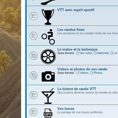
VTT avec esprit sportif
Les randos frees
Les annonces et /ou compte rendu de vos free
Le matos et la technique
Sous-forums :
Vos velos
,
Materiels
,
La 
Videos et photos de vos rando
Sous-forums :
Videos
,
Photos
Le bistrot de rando VTT
Discussions diverses autour du monde du vélo,
Vos traces
Le partage de vos traces préférées.