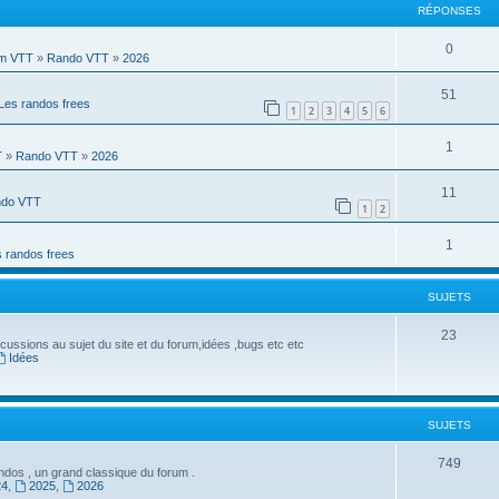
RÉPONSES
R
0
m VTT
»
Rando VTT
»
2026
é
R
51
Les randos frees
p
1
2
3
4
5
6
é
o
R
1
p
T
»
Rando VTT
»
2026
n
é
o
R
11
s
do VTT
p
1
2
n
é
e
o
s
R
1
p
s
 randos frees
n
e
é
o
s
s
SUJETS
p
n
e
o
S
23
s
cussions au sujet du site et du forum,idées ,bugs etc etc
s
Idées
n
u
e
s
j
s
e
e
SUJETS
s
t
S
749
dos , un grand classique du forum .
s
24
,
2025
,
2026
u