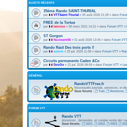
SUJETS RÉCENTS
35ème Rando SAINT-THURIAL
par
VTTSaint-Thurial
» 05 août 2026 21:28 » dans
Foru
FREE de la Tortue
par
latortue
» 06 mars 2021 14:21 » dans
Forum VTT
»
ST Gorgon
par
Nucleaire56
» 01 août 2026 13:45 » dans
Forum VT
Rando Raid Des trois ports !!
par
asterix
» 25 juil. 2026 11:58 » dans
Forum VTT
»
Ran
Circuits permanents Caden &Co
par
DnzOo
» 22 juil. 2026 08:09 » dans
Forum VTT
»
Les
GÉNÉRAL
RandoVTTFree.fr
Nouveautés,tutorials, annonces, et dis
Sous-forums :
Tuto
,
Annonces
,
FORUM VTT
Rando VTT
Annonces , demandes ,et compte rendu des ran
Sous-forums :
2021
,
2022
,
2023
,
20