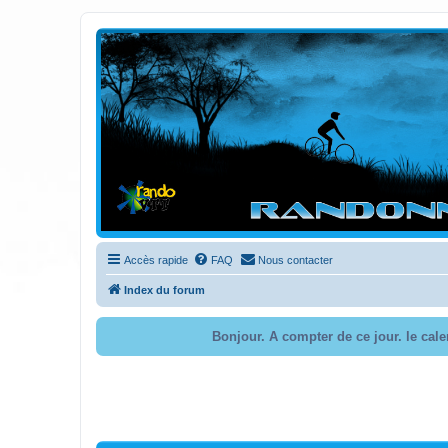
Randovttfree.fr
Bienvenue sur le site des randos vtt et pédestre de Bretagne . Bonne na
Accès rapide
FAQ
Nous contacter
Index du forum
Bonjour. A compter de ce jour. le cal