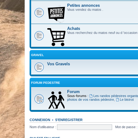
Petites annonces
Vous vendez du matos .
Achats
Vous recherchez du matos neuf ou d 'occasion 
GRAVEL
Vos Gravels
FORUM PEDESTRE
Forum
Sous-forums :
Les randos pédestres organi
photos de vos randos pédestre
,
Le bistrot
CONNEXION
•
S’ENREGISTRER
Nom d’utilisateur :
Mot de passe :