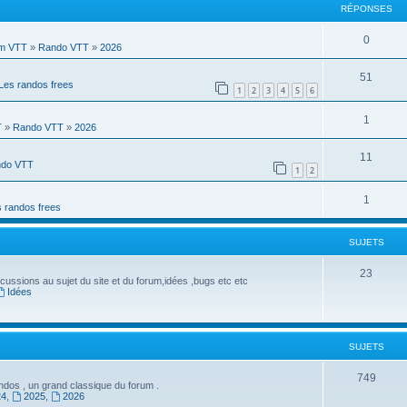
RÉPONSES
R
0
m VTT
»
Rando VTT
»
2026
é
R
51
Les randos frees
p
1
2
3
4
5
6
é
o
R
1
p
T
»
Rando VTT
»
2026
n
é
o
R
11
s
do VTT
p
1
2
n
é
e
o
s
R
1
p
s
 randos frees
n
e
é
o
s
s
SUJETS
p
n
e
o
S
23
s
cussions au sujet du site et du forum,idées ,bugs etc etc
s
Idées
n
u
e
s
j
s
e
e
SUJETS
s
t
S
749
dos , un grand classique du forum .
s
24
,
2025
,
2026
u