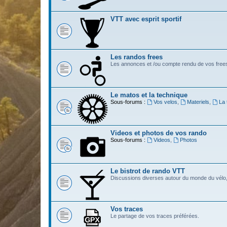
VTT avec esprit sportif
Les randos frees
Les annonces et /ou compte rendu de vos free
Le matos et la technique
Sous-forums :
Vos velos
,
Materiels
,
La 
Videos et photos de vos rando
Sous-forums :
Videos
,
Photos
Le bistrot de rando VTT
Discussions diverses autour du monde du vélo,
Vos traces
Le partage de vos traces préférées.