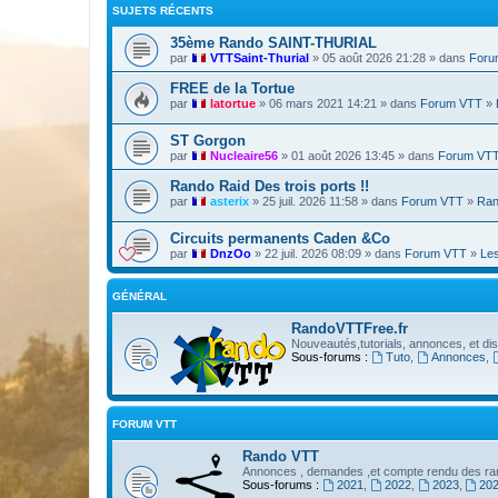
SUJETS RÉCENTS
35ème Rando SAINT-THURIAL
par
VTTSaint-Thurial
» 05 août 2026 21:28 » dans
Foru
FREE de la Tortue
par
latortue
» 06 mars 2021 14:21 » dans
Forum VTT
»
ST Gorgon
par
Nucleaire56
» 01 août 2026 13:45 » dans
Forum VT
Rando Raid Des trois ports !!
par
asterix
» 25 juil. 2026 11:58 » dans
Forum VTT
»
Ran
Circuits permanents Caden &Co
par
DnzOo
» 22 juil. 2026 08:09 » dans
Forum VTT
»
Les
GÉNÉRAL
RandoVTTFree.fr
Nouveautés,tutorials, annonces, et dis
Sous-forums :
Tuto
,
Annonces
,
FORUM VTT
Rando VTT
Annonces , demandes ,et compte rendu des ran
Sous-forums :
2021
,
2022
,
2023
,
20