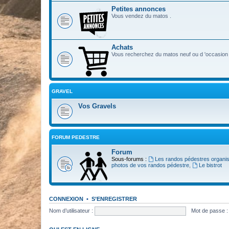
Petites annonces
Vous vendez du matos .
Achats
Vous recherchez du matos neuf ou d 'occasion 
GRAVEL
Vos Gravels
FORUM PEDESTRE
Forum
Sous-forums :
Les randos pédestres organi
photos de vos randos pédestre
,
Le bistrot
CONNEXION
•
S’ENREGISTRER
Nom d’utilisateur :
Mot de passe :