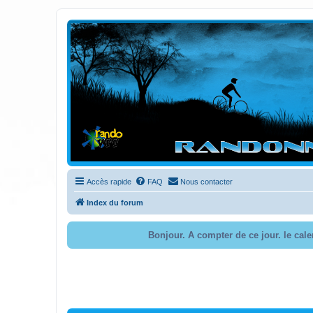
Randovttfree.fr
Bienvenue sur le site des randos vtt et pédestre de Bretagne . Bonne na
Accès rapide
FAQ
Nous contacter
Index du forum
Bonjour. A compter de ce jour. le cal