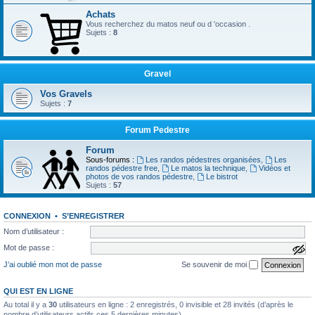
Achats
Vous recherchez du matos neuf ou d 'occasion .
Sujets :
8
Gravel
Vos Gravels
Sujets :
7
Forum Pedestre
Forum
Sous-forums :
Les randos pédestres organisées
,
Les
randos pédestre free
,
Le matos la technique
,
Vidéos et
photos de vos randos pédestre
,
Le bistrot
Sujets :
57
CONNEXION
•
S’ENREGISTRER
Nom d’utilisateur :
Mot de passe :
a
f
J’ai oublié mon mot de passe
Se souvenir de moi
f
i
c
QUI EST EN LIGNE
h
e
Au total il y a
30
utilisateurs en ligne : 2 enregistrés, 0 invisible et 28 invités (d’après le
r
nombre d’utilisateurs actifs ces 5 dernières minutes)