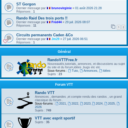
ST Gorgon
Dernier message par
brunovirginie
«
01 août 2026 21:28
Réponses :
1
Rando Raid Des trois ports !!
Dernier message par
Fred44
«
29 juil. 2026 08:07
Réponses :
11
1
2
Circuits permanents Caden &Co
Dernier message par
Jm29
«
27 juil. 2026 06:51
Réponses :
1
Général
RandoVTTFree.fr
Nouveautés,tutorials, annonces, et discussions au sujet
du site et du forum,idées ,bugs etc etc
Sous-forums :
Tuto
,
Annonces
,
Idées
Sujets :
23
Forum VTT
Rando VTT
Annonces , demandes ,et compte rendu des randos , un grand
classique du forum .
Sous-forums :
2021
,
2022
,
2023
,
2024
,
2025
,
2026
Sujets :
749
VTT avec esprit sportif
Sujets :
35