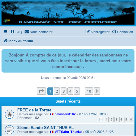
Randovttfree.fr
Bienvenue sur le site des randos vtt et pédestre de Bretagne . Bonne navigation sur le site
et bonnes randos dans l'Ouest !
FAQ
Nous contacter
S’enregistrer
Connexion
Index du forum
Bonjour. A compter de ce jour. le calendrier des randonnées ne
sera visible que si vous êtes inscrit sur le forum , merci pour votre
compréhension .
Nous sommes le 09 août 2026 02:51
Page
1
sur
10
1
2
3
4
5
10
Suivante
…
Sujets récents
FREE de la Tortue
Dernier message par
calmnewt102
«
07 août 2026 18:08
Réponses :
52
1
2
3
4
5
6
35ème Rando SAINT-THURIAL
Dernier message par
VTTSaint-Thurial
«
05 août 2026 21:28