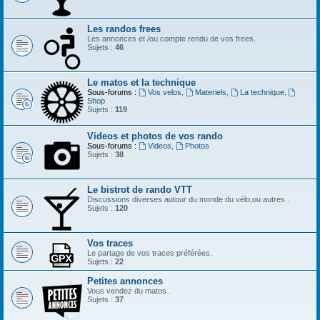
Les randos frees
Les annonces et /ou compte rendu de vos frees.
Sujets :
46
Le matos et la technique
Sous-forums :
Vos velos
,
Materiels
,
La technique
,
Shop
Sujets :
119
Videos et photos de vos rando
Sous-forums :
Videos
,
Photos
Sujets :
38
Le bistrot de rando VTT
Discussions diverses autour du monde du vélo,ou autres .
Sujets :
120
Vos traces
Le partage de vos traces préférées.
Sujets :
22
Petites annonces
Vous vendez du matos .
Sujets :
37