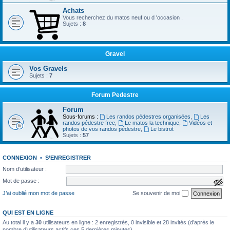
Achats
Vous recherchez du matos neuf ou d 'occasion .
Sujets :
8
Gravel
Vos Gravels
Sujets :
7
Forum Pedestre
Forum
Sous-forums :
Les randos pédestres organisées
,
Les
randos pédestre free
,
Le matos la technique
,
Vidéos et
photos de vos randos pédestre
,
Le bistrot
Sujets :
57
CONNEXION
•
S’ENREGISTRER
Nom d’utilisateur :
Mot de passe :
a
f
J’ai oublié mon mot de passe
Se souvenir de moi
f
i
c
QUI EST EN LIGNE
h
e
Au total il y a
30
utilisateurs en ligne : 2 enregistrés, 0 invisible et 28 invités (d’après le
r
nombre d’utilisateurs actifs ces 5 dernières minutes)