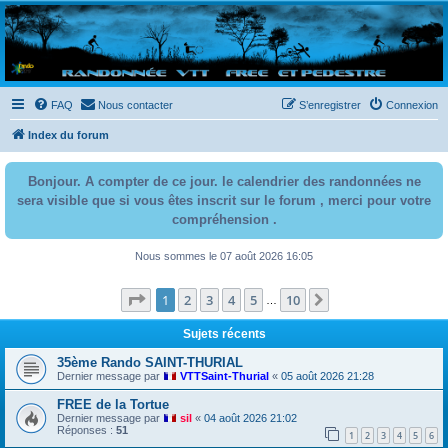
Randovttfree.fr
Bienvenue sur le site des randos vtt et pédestre de Bretagne . Bonne navigation sur le site
et bonnes randos dans l'Ouest !
FAQ
Nous contacter
S’enregistrer
Connexion
Index du forum
Bonjour. A compter de ce jour. le calendrier des randonnées ne
sera visible que si vous êtes inscrit sur le forum , merci pour votre
compréhension .
Nous sommes le 07 août 2026 16:05
Page
1
sur
10
1
2
3
4
5
10
Suivante
…
Sujets récents
35ème Rando SAINT-THURIAL
Dernier message par
VTTSaint-Thurial
«
05 août 2026 21:28
FREE de la Tortue
Dernier message par
sil
«
04 août 2026 21:02
Réponses :
51
1
2
3
4
5
6