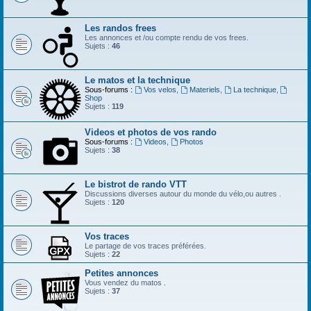
Les randos frees
Les annonces et /ou compte rendu de vos frees.
Sujets :
46
Le matos et la technique
Sous-forums :
Vos velos
,
Materiels
,
La technique
,
Shop
Sujets :
119
Videos et photos de vos rando
Sous-forums :
Videos
,
Photos
Sujets :
38
Le bistrot de rando VTT
Discussions diverses autour du monde du vélo,ou autres .
Sujets :
120
Vos traces
Le partage de vos traces préférées.
Sujets :
22
Petites annonces
Vous vendez du matos .
Sujets :
37