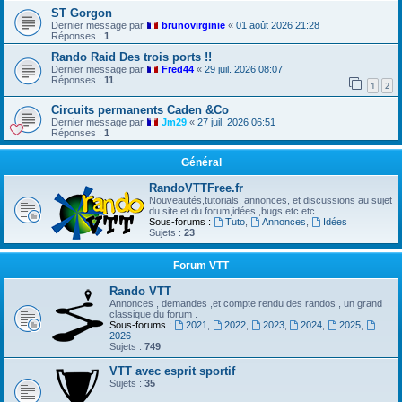
ST Gorgon
Dernier message par
brunovirginie
«
01 août 2026 21:28
Réponses :
1
Rando Raid Des trois ports !!
Dernier message par
Fred44
«
29 juil. 2026 08:07
Réponses :
11
1
2
Circuits permanents Caden &Co
Dernier message par
Jm29
«
27 juil. 2026 06:51
Réponses :
1
Général
RandoVTTFree.fr
Nouveautés,tutorials, annonces, et discussions au sujet
du site et du forum,idées ,bugs etc etc
Sous-forums :
Tuto
,
Annonces
,
Idées
Sujets :
23
Forum VTT
Rando VTT
Annonces , demandes ,et compte rendu des randos , un grand
classique du forum .
Sous-forums :
2021
,
2022
,
2023
,
2024
,
2025
,
2026
Sujets :
749
VTT avec esprit sportif
Sujets :
35